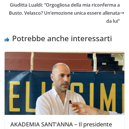
o
e
A
i
v
Giuditta Lualdi: “Orgogliosa della mia riconferma a
o
r
p
n
i
Busto. Velasco? Un’emozione unica essere allenata
k
p
k
d
da lui”
i
Potrebbe anche interessarti
AKADEMIA SANT’ANNA – Il presidente