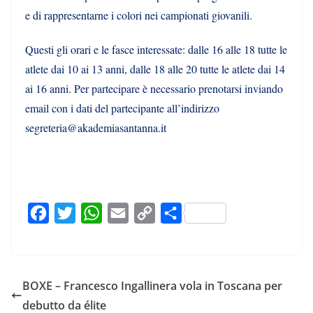
e di rappresentarne i colori nei campionati giovanili.
Questi gli orari e le fasce interessate: dalle 16 alle 18 tutte le
atlete dai 10 ai 13 anni, dalle 18 alle 20 tutte le atlete dai 14
ai 16 anni. Per partecipare è necessario prenotarsi inviando
email con i dati del partecipante all’indirizzo
segreteria@akademiasantanna.it
F
T
W
E
C
C
a
w
h
m
o
o
c
i
a
a
p
n
e
t
t
i
y
d
BOXE – Francesco Ingallinera vola in Toscana per
b
t
s
l
L
i
debutto da élite