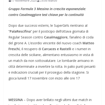
17 Novembre 2025
Ciccio Manzo
Gruppo Formula 3 Messina in crescita esponenziale:
contro Casalmaggiore test chiave per la continuità
Dopo due successi esterni, le SuperGirls rientrano al
“
PalaRescifina
” per il posticipo dell’ottava giornata di
Regular Season contro
Casalmaggiore
, fanalino di coda
del girone A. L’esordio vincente del nuovo coach
Matteo
Freschi
, il recupero di
Carcaces e Rastell
i e i numeri in
crescita delle siciliane, alimentano entusiasmo in vista di
un match da non sottovalutare. Le lombarde arrivano in
città determinate a invertire la rotta. In palio punti pesanti
e indicazioni cruciali per il prosieguo della stagione. Si
gioca lunedì 17 novembre con inizio alle ore 17
MESSINA
– Dopo aver brillato negli ultimi due match in