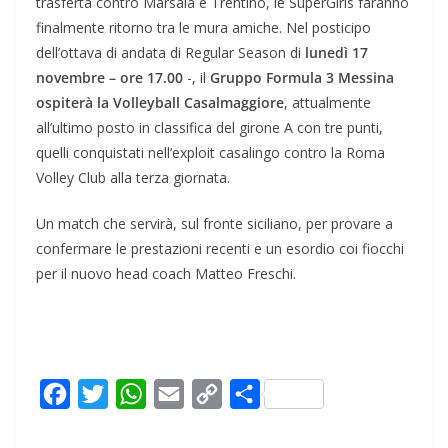
trasferta contro Marsala e Trentino, le SuperGirls faranno
finalmente ritorno tra le mura amiche. Nel posticipo
dell’ottava di andata di Regular Season di
lunedì 17
novembre – ore 17.00
-, il
Gruppo Formula 3 Messina
ospiterà la Volleyball Casalmaggiore
, attualmente
all’ultimo posto in classifica del girone A con tre punti,
quelli conquistati nell’exploit casalingo contro la Roma
Volley Club alla terza giornata.
Un match che servirà, sul fronte siciliano, per provare a
confermare le prestazioni recenti e un esordio coi fiocchi
per il nuovo head coach Matteo Freschi.
F
T
W
E
C
C
a
w
h
m
o
o