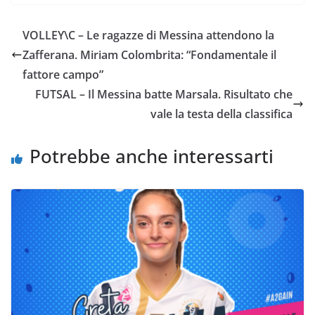
c
i
a
a
p
n
e
t
t
i
y
d
VOLLEY\C – Le ragazze di Messina attendono la
b
t
s
l
L
i
Zafferana. Miriam Colombrita: “Fondamentale il
o
e
A
i
v
fattore campo”
o
r
p
n
i
FUTSAL – Il Messina batte Marsala. Risultato che
k
p
k
d
vale la testa della classifica
i
Potrebbe anche interessarti