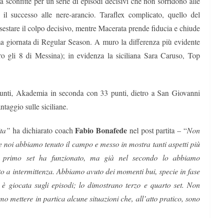
a sconfitte per un serie di episodi decisivi che non sorridono alle
o il successo alle nere-arancio. Taraflex complicato, quello del
sestare il colpo decisivo, mentre Macerata prende fiducia e chiude
ima giornata di Regular Season. A muro la differenza più evidente
ro gli 8 di Messina); in evidenza la siciliana Sara Caruso, Top
 punti, Akademia in seconda con 33 punti, dietro a San Giovanni
ntaggio sulle siciliane.
Fabio Bonafede
ita”
ha dichiarato coach
nel post partita – “
Non
e noi abbiamo tenuto il campo e messo in mostra tanti aspetti più
l primo set ha funzionato, ma già nel secondo lo abbiamo
to a intermittenza. Abbiamo avuto dei momenti bui, specie in fase
 è giocata sugli episodi; lo dimostrano terzo e quarto set. Non
o mettere in partica alcune situazioni che, all’atto pratico, sono