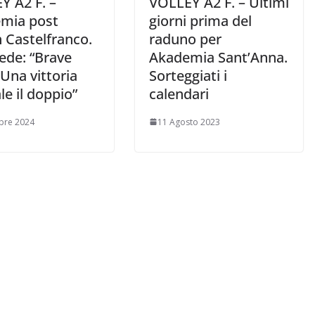
Y A2 F. –
VOLLEY A2 F. – Ultimi
mia post
giorni prima del
 Castelfranco.
raduno per
ede: “Brave
Akademia Sant’Anna.
 Una vittoria
Sorteggiati i
le il doppio”
calendari
bre 2024
11 Agosto 2023