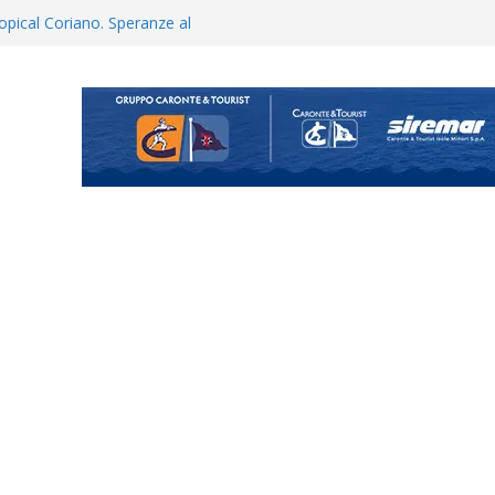
opical Coriano. Speranze al
orrisi non molla: “Pronti a
hool conferma i giovani
i
uta il terzino Matteo Guerriero
enta il progetto Messina. “La
ochiamo ma non chi siamo”
Vi.So.D.: bocciato il Fasano,
essina e Kamarat restano in