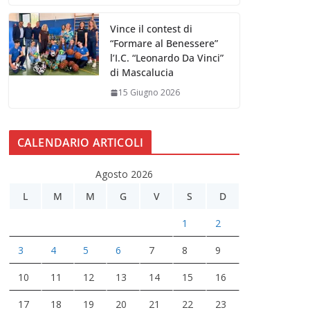
Vince il contest di
“Formare al Benessere”
l’I.C. “Leonardo Da Vinci”
di Mascalucia
15 Giugno 2026
CALENDARIO ARTICOLI
Agosto 2026
L
M
M
G
V
S
D
1
2
3
4
5
6
7
8
9
10
11
12
13
14
15
16
17
18
19
20
21
22
23