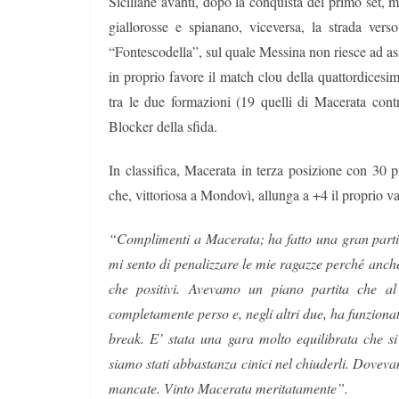
Siciliane avanti, dopo la conquista del primo set, m
giallorosse e spianano, viceversa, la strada vers
“Fontescodella”, sul quale Messina non riesce ad as
in proprio favore il match clou della quattordices
tra le due formazioni (19 quelli di Macerata cont
Blocker della sfida.
In classifica, Macerata in terza posizione con 30
che, vittoriosa a Mondovì, allunga a +4 il proprio va
“
Complimenti a Macerata; ha fatto una gran part
mi sento di penalizzare le mie ragazze perché anch
che positivi. Avevamo un piano partita che a
completamente perso e, negli altri due, ha funziona
break. E’ stata una gara molto equilibrata che si
siamo stati abbastanza cinici nel chiuderli. Dovevam
mancate. Vinto Macerata meritatamente”.