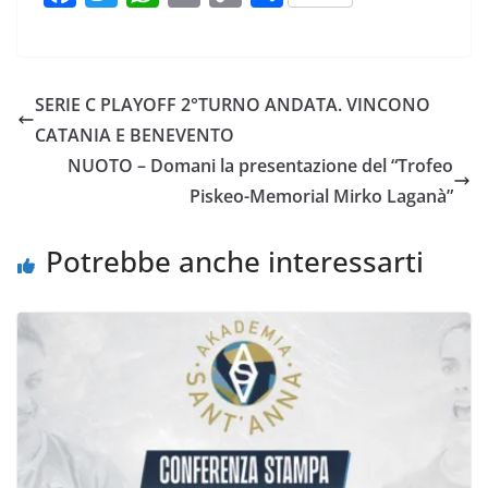
a
w
h
m
o
o
c
i
a
a
p
n
e
t
t
i
y
d
SERIE C PLAYOFF 2°TURNO ANDATA. VINCONO
b
t
s
l
L
i
CATANIA E BENEVENTO
o
e
A
i
v
NUOTO – Domani la presentazione del “Trofeo
o
r
p
n
i
Piskeo-Memorial Mirko Laganà”
k
p
k
d
i
Potrebbe anche interessarti