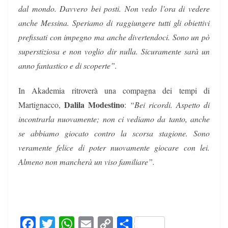
dal mondo. Davvero bei posti. Non vedo l’ora di vedere
anche Messina. Speriamo di raggiungere tutti gli obiettivi
prefissati con impegno ma anche divertendoci. Sono un pò
superstiziosa e non voglio dir nulla. Sicuramente sarà un
anno fantastico e di scoperte”.
In Akademia ritroverà una compagna dei tempi di
Dalila Modestino
Martignacco,
:
“Bei ricordi. Aspetto di
incontrarla nuovamente; non ci vediamo da tanto, anche
se abbiamo giocato contro la scorsa stagione. Sono
veramente felice di poter nuovamente giocare con lei.
Almeno non mancherà un viso familiare”.
F
T
W
E
C
C