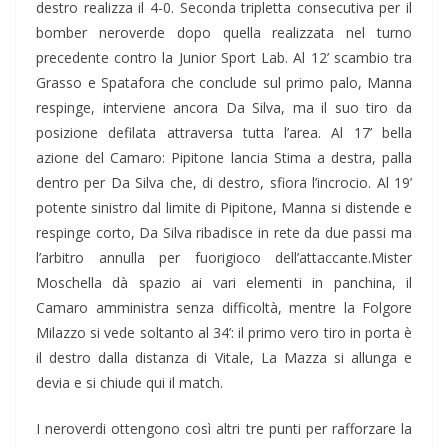
destro realizza il 4-0. Seconda tripletta consecutiva per il
bomber neroverde dopo quella realizzata nel turno
precedente contro la Junior Sport Lab. Al 12’ scambio tra
Grasso e Spatafora che conclude sul primo palo, Manna
respinge, interviene ancora Da Silva, ma il suo tiro da
posizione defilata attraversa tutta l’area. Al 17’ bella
azione del Camaro: Pipitone lancia Stima a destra, palla
dentro per Da Silva che, di destro, sfiora l’incrocio. Al 19’
potente sinistro dal limite di Pipitone, Manna si distende e
respinge corto, Da Silva ribadisce in rete da due passi ma
l’arbitro annulla per fuorigioco dell’attaccante.Mister
Moschella dà spazio ai vari elementi in panchina, il
Camaro amministra senza difficoltà, mentre la Folgore
Milazzo si vede soltanto al 34’: il primo vero tiro in porta è
il destro dalla distanza di Vitale, La Mazza si allunga e
devia e si chiude qui il match.
I neroverdi ottengono così altri tre punti per rafforzare la