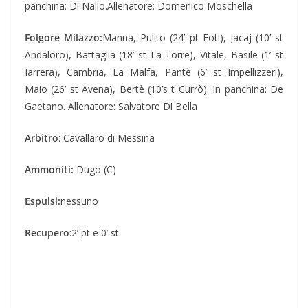
panchina: Di Nallo.Allenatore: Domenico Moschella
Folgore Milazzo:
Manna, Pulito (24’ pt Foti), Jacaj (10’ st
Andaloro), Battaglia (18’ st La Torre), Vitale, Basile (1’ st
Iarrera), Cambria, La Malfa, Pantè (6’ st Impellizzeri),
Maio (26’ st Avena), Bertè (10’s t Currò). In panchina: De
Gaetano. Allenatore: Salvatore Di Bella
Arbitro
: Cavallaro di Messina
Ammoniti:
Dugo (C)
Espulsi:
nessuno
Recupero
:2’ pt e 0’ st