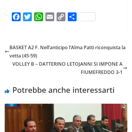
F
T
W
E
C
C
a
w
h
m
o
o
c
i
a
a
p
n
e
t
t
i
y
d
BASKET A2 F. Nell’anticipo l’Alma Patti riconquista la
b
t
s
l
L
i
vetta (45-59)
o
e
A
i
v
VOLLEY B – DATTERINO LETOJANNI SI IMPONE A
o
r
p
n
i
FIUMEFREDDO 3-1
k
p
k
d
i
Potrebbe anche interessarti