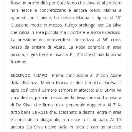
Rosa, in profondità per Catalfamo che davanti al portiere
non riesce a concretizzare: è ancora bravo Manna a
opporsi con il piede. Lo stesso Manna si ripete al 28’:
Giustiano mette in mezzo, Pulejo prolunga per Da Silva
che calcia in area piccola ma il portiere è ancora decisivo.
La pressione dei neroverdi si concretizza al 36’: cross
basso da sinistra di Abate, La Rosa controlla in area
piccola, si gira bene e insacca. È il 2-0 che chiude la prima
frazione.
SECONDO TEMPO
–Prima conclusione al 2’ con Abate
dalla distanza, Manna blocca in due tempi.La ripresa si
apre così con il Camaro sempre in attacco: al 6’ Stima va
via a destra, palla in mezzo per la deviazione sotto misura
di Da Silva, che firma tris e personale doppietta. Al 7’ fa
tutto bene La Rosa che, scatenato a destra, entra in area
e conclude in diagonale, ma esce a fil di palo. Al 10’
ancora Da Silva riceve palla in area e con un preciso