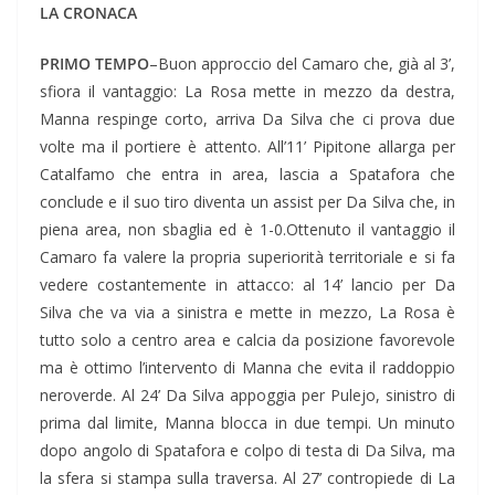
LA CRONACA
PRIMO TEMPO
–Buon approccio del Camaro che, già al 3’,
sfiora il vantaggio: La Rosa mette in mezzo da destra,
Manna respinge corto, arriva Da Silva che ci prova due
volte ma il portiere è attento. All’11’ Pipitone allarga per
Catalfamo che entra in area, lascia a Spatafora che
conclude e il suo tiro diventa un assist per Da Silva che, in
piena area, non sbaglia ed è 1-0.Ottenuto il vantaggio il
Camaro fa valere la propria superiorità territoriale e si fa
vedere costantemente in attacco: al 14’ lancio per Da
Silva che va via a sinistra e mette in mezzo, La Rosa è
tutto solo a centro area e calcia da posizione favorevole
ma è ottimo l’intervento di Manna che evita il raddoppio
neroverde. Al 24’ Da Silva appoggia per Pulejo, sinistro di
prima dal limite, Manna blocca in due tempi. Un minuto
dopo angolo di Spatafora e colpo di testa di Da Silva, ma
la sfera si stampa sulla traversa. Al 27’ contropiede di La