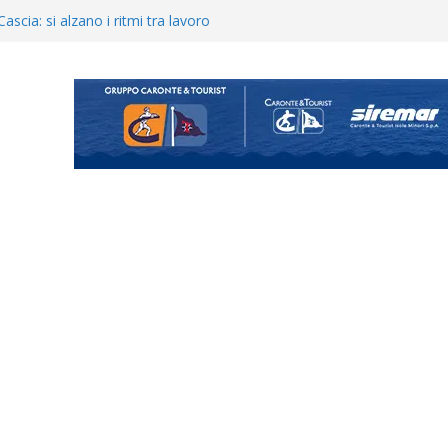
ecco i gironi 2026/27. Due
Cascia: si alzano i ritmi tra lavoro
ganigramma “Mondo Messina
uta il terzino Matteo Guerriero
posizione del girone I