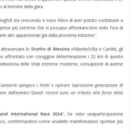
 al termine della gara.
ngfoil sta crescendo e sono felice di aver potuto contribuire a
prese più estreme che si possano affrontare.Non vedo l’ora di
nti altri appassionati già dalla prossima edizione.”
 attraversare lo
Stretto di Messina
sfidandoScilla e Cariddi, gli
anno affrontato con coraggioe determinazione i 22 km di queste
ellastoria delle sfide estreme moderne, consapevoli di averne
annarile spingere i limiti e ispirare laprossima generazione di
tore dell’evento.“
Questi record sono un tributo alla forza della
sland International Race 2024
“, ha visto unapartecipazione
blico, confermandosi come unadelle manifestazioni sportive più