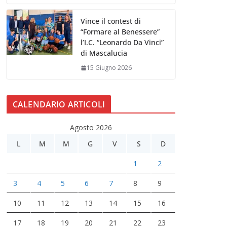
Vince il contest di
“Formare al Benessere”
l’I.C. “Leonardo Da Vinci”
di Mascalucia
15 Giugno 2026
CALENDARIO ARTICOLI
Agosto 2026
L
M
M
G
V
S
D
1
2
3
4
5
6
7
8
9
10
11
12
13
14
15
16
17
18
19
20
21
22
23