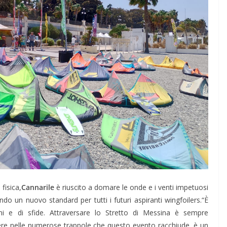
fisica,
Cannarile
è riuscito a domare le onde e i venti impetuosi
ndo un nuovo standard per tutti i futuri aspiranti wingfoilers.“È
oni e di sfide. Attraversare lo Stretto di Messina è sempre
ere nelle numerose trappole che questo evento racchiude, è un