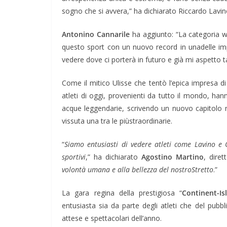
sogno che si avvera,” ha dichiarato Riccardo Lavino
Antonino Cannarile
ha aggiunto: “La categoria wi
questo sport con un nuovo record in unadelle im
vedere dove ci porterà in futuro e già mi aspetto ta
Come il mitico Ulisse che tentò l’epica impresa di
atleti di oggi, provenienti da tutto il mondo, h
acque leggendarie, scrivendo un nuovo capitolo n
vissuta una tra le piùstraordinarie.
“
Siamo entusiasti di vedere atleti come Lavino e C
sportivi
,” ha dichiarato
Agostino Martino
, diret
volontà umana e alla bellezza del nostroStretto
.”
La gara regina della prestigiosa “
Continent-I
entusiasta sia da parte degli atleti che del pub
attese e spettacolari dell’anno.