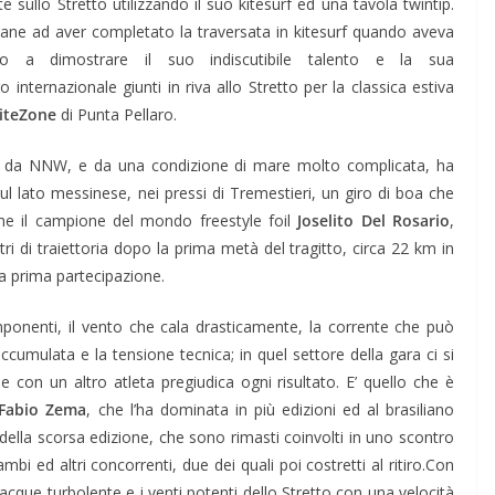
sullo Stretto utilizzando il suo kitesurf ed una tavola twintip.
ane ad aver completato la traversata in kitesurf quando aveva
o a dimostrare il suo indiscutibile talento e la sua
 internazionale giunti in riva allo Stretto per la classica estiva
iteZone
di Punta Pellaro.
o da NNW, e da una condizione di mare molto complicata, ha
ul lato messinese, nei pressi di Tremestieri, un giro di boa che
me il campione del mondo freestyle foil
Joselito Del Rosario
,
i di traiettoria dopo la prima metà del tragitto, circa 22 km in
ua prima partecipazione.
mponenti, il vento che cala drasticamente, la corrente che può
cumulata e la tensione tecnica; in quel settore della gara ci si
e con un altro atleta pregiudica ogni risultato. E’ quello che è
Fabio Zema
, che l’ha dominata in più edizioni ed al brasiliano
 della scorsa edizione, che sono rimasti coinvolti in uno scontro
i ed altri concorrenti, due dei quali poi costretti al ritiro.Con
cque turbolente e i venti potenti dello Stretto con una velocità