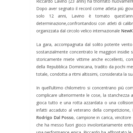
Riccardo Lavino (23 anni) ha trionfato nuovamente 
Dopo aver segnato il record come atleta più giov
solo 12 anni, Lavino è tornato quest’ann
determinazione,confrontandosi con atleti di calibro
organizzata dal circolo velico internazionale
NewK
La gara, accompagnata dal solito potente vent
sostanzialmente concentrato le maggiori insidie s
storicamente miete vittime anche eccellenti, co
della Repubblica Dominicana, tradito da pochi metr
totale, condotta a ritmi altissimi, considerata la s
In quell’ultimo chilometro si concentrano più co
complicare ulteriormente le cose, la stanchezza ac
gioca tutto e una rotta azzardata o una collision
infatti accaduto al veterano della competizione,
Rodrigo Dal Posso
, campione in carica, vincitore
che ha messo fuori gioco involontariamente entramb
una performance epica, Riccardo ha affrontato le a