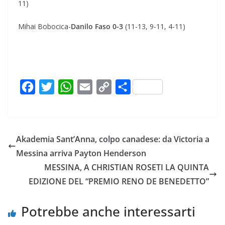
11)
Mihai Bobocica-
Danilo Faso 0-3
(11-13, 9-11, 4-11)
F
T
W
E
C
C
a
w
h
m
o
o
c
i
a
a
p
n
e
t
t
i
y
d
Akademia Sant’Anna, colpo canadese: da Victoria a
b
t
s
l
L
i
Messina arriva Payton Henderson
o
e
A
i
v
MESSINA, A CHRISTIAN ROSETI LA QUINTA
o
r
p
n
i
EDIZIONE DEL “PREMIO RENO DE BENEDETTO”
k
p
k
d
i
Potrebbe anche interessarti