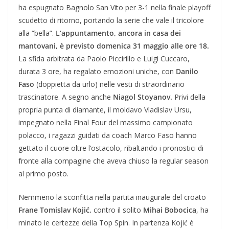
ha espugnato Bagnolo San Vito per 3-1 nella finale playoff
scudetto di ritorno, portando la serie che vale il tricolore
alla “bella”.
L’appuntamento, ancora in casa dei
mantovani, è previsto domenica 31 maggio alle ore 18.
La sfida arbitrata da Paolo Piccirillo e Luigi Cuccaro,
durata 3 ore, ha regalato emozioni uniche, con
Danilo
Faso
(doppietta da urlo) nelle vesti di straordinario
trascinatore. A segno anche
Niagol Stoyanov.
Privi della
propria punta di diamante, il moldavo Vladislav Ursu,
impegnato nella Final Four del massimo campionato
polacco, i ragazzi guidati da coach Marco Faso hanno
gettato il cuore oltre l’ostacolo, ribaltando i pronostici di
fronte alla compagine che aveva chiuso la regular season
al primo posto.
Nemmeno la sconfitta nella partita inaugurale del croato
Frane Tomislav Kojić,
contro il solito
Mihai Bobocica
, ha
minato le certezze della Top Spin. In partenza Kojić è