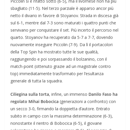
Piccolin si è rifatto sotto (6-5), ma il livornese non ha più
sbagliato (11-5). Nel terzo parziale è apparso ancor più
netto il divario in favore di Stoyanov. Strada in discesa già
sul 6-1, mentre dal 7-3 sono maturati i quattro punti che
servivano per conquistare il set. Più incerto il percorso nel
quarto. Stoyanov ha recuperato da 5-7 a 7-7, dovendo
nuovamente inseguire Piccolin (7-9). Da lì il portacolori
della Top Spin ha mostrato tutte le sue qualità,
raggiungendo e poi sorpassando il bolzanino, con il
match-point (ottenuto grazie ad un magistrale contro
top) immediatamente trasformato per l’esultanza
generale di tutta la squadra.
Ciliegina sulla torta
, infine, un immenso
Danilo Faso ha
regolato Mihai Bobocica
(generazioni a confronto) con
un secco 3-0, firmando la doppietta d’autore. Entrato
subito in campo con la massima determinazione (6-3),
nonostante il rientro di Bobocica (6-5), il giovane