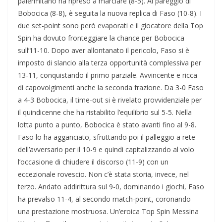
palermitano ha ripreso a marciare (8-5). Al pareggio di
Bobocica (8-8), è seguita la nuova replica di Faso (10-8). I
due set-point sono però evaporati e il giocatore della Top
Spin ha dovuto fronteggiare la chance per Bobocica
sull’11-10. Dopo aver allontanato il pericolo, Faso si è
imposto di slancio alla terza opportunità complessiva per
13-11, conquistando il primo parziale. Avvincente e ricca
di capovolgimenti anche la seconda frazione. Da 3-0 Faso
a 4-3 Bobocica, il time-out si è rivelato provvidenziale per
il quindicenne che ha ristabilito l’equilibrio sul 5-5. Nella
lotta punto a punto, Bobocica è stato avanti fino al 9-8.
Faso lo ha agganciato, sfruttando poi il palleggio a rete
dell’avversario per il 10-9 e quindi capitalizzando al volo
l’occasione di chiudere il discorso (11-9) con un
eccezionale rovescio. Non c’è stata storia, invece, nel
terzo. Andato addirittura sul 9-0, dominando i giochi, Faso
ha prevalso 11-4, al secondo match-point, coronando
una prestazione mostruosa. Un’eroica Top Spin Messina