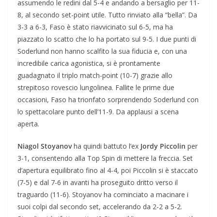
assumendo le redini dal 5-4 e andando a bersaglio per 11-
8, al secondo set-point utile. Tutto rinviato alla “bella”. Da
3-3 a 6-3, Faso è stato riavvicinato sul 6-5, ma ha
piazzato lo scatto che lo ha portato sul 9-5. I due punti di
Soderlund non hanno scalfito la sua fiducia e, con una
incredibile carica agonistica, si è prontamente
guadagnato il triplo match-point (10-7) grazie allo
strepitoso rovescio lungolinea. Fallite le prime due
occasioni, Faso ha trionfato sorprendendo Soderlund con
lo spettacolare punto dell’11-9. Da applausi a scena
aperta.
Niagol Stoyanov
ha quindi battuto l’ex
Jordy Piccolin
per
3-1, consentendo alla Top Spin di mettere la freccia. Set
d’apertura equilibrato fino al 4-4, poi Piccolin si è staccato
(7-5) e dal 7-6 in avanti ha proseguito dritto verso il
traguardo (11-6). Stoyanov ha cominciato a macinare i
suoi colpi dal secondo set, accelerando da 2-2 a 5-2.