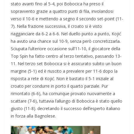
stato avanti fino al 5-4, poi Bobocica ha preso il
sopravvento grazie a quattro punti di fila, involandosi
verso il 10-6 e mettendo a segno il secondo set-point (11-
7). Nella frazione successiva, il croato si è visto
riagganciare da 6-2 a 6-6. Nel duello punto a punto, Kojić
ha avuto una chance sul 10-9, senza però concretizzarla.
Sciupata l’ulteriore occasione sull’11-10, il giocatore della
Top Spin ha fatto centro al terzo tentativo, passando 13-
11. Nel terzo set Bobocica si è assicurato subito un buon
margine (5-1) ed è riuscito a prevalere per 11-6 dopo la
risposta a rete di Kojić. Non è bastato il 5-1 iniziale al
croato per condurre in porto il quarto parziale. Pur
rimontato (6-6), ha comunque provato nuovamente a
scattare (7-6), tuttavia l’allungo di Bobocica è stato quello
giusto (11-8). decretando il successo dell’esperto italiano
in forza alla Bagnolese.