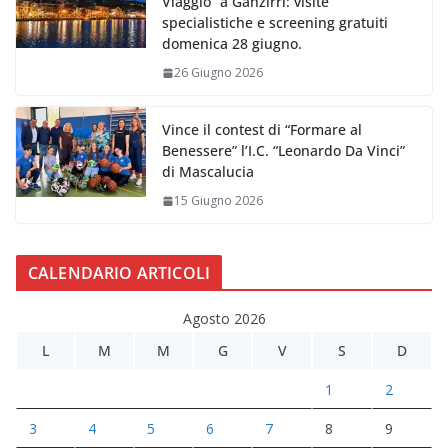
Viaggio” a Ganzirri: visite
specialistiche e screening gratuiti
domenica 28 giugno.
26 Giugno 2026
Vince il contest di “Formare al
Benessere” l’I.C. “Leonardo Da Vinci”
di Mascalucia
15 Giugno 2026
CALENDARIO ARTICOLI
Agosto 2026
L
M
M
G
V
S
D
1
2
3
4
5
6
7
8
9