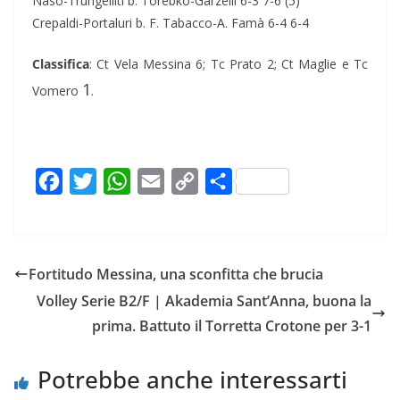
Naso-Trungelliti b. Torebko-Garzelli 6-3 7-6 (5)
Crepaldi-Portaluri b. F. Tabacco-A. Famà 6-4 6-4
Classifica
: Ct Vela Messina 6; Tc Prato 2; Ct Maglie e Tc
1
Vomero
.
F
T
W
E
C
C
a
w
h
m
o
o
c
i
a
a
p
n
e
t
t
i
y
d
Fortitudo Messina, una sconfitta che brucia
b
t
s
l
L
i
Volley Serie B2/F | Akademia Sant’Anna, buona la
o
e
A
i
v
prima. Battuto il Torretta Crotone per 3-1
o
r
p
n
i
k
p
k
d
Potrebbe anche interessarti
i