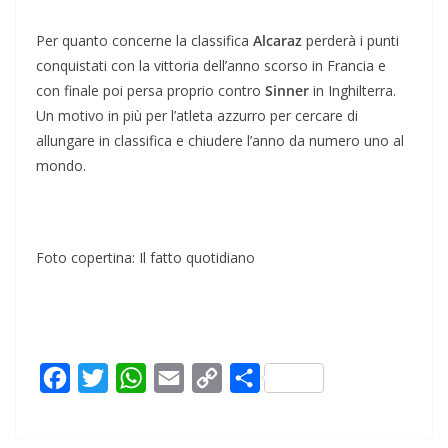
Per quanto concerne la classifica
Alcaraz
perderà i punti
conquistati con la vittoria dell’anno scorso in Francia e
con finale poi persa proprio contro
Sinner
in Inghilterra.
Un motivo in più per l’atleta azzurro per cercare di
allungare in classifica e chiudere l’anno da numero uno al
mondo.
Foto copertina: Il fatto quotidiano
F
T
W
E
C
C
a
w
h
m
o
o
c
i
a
a
p
n