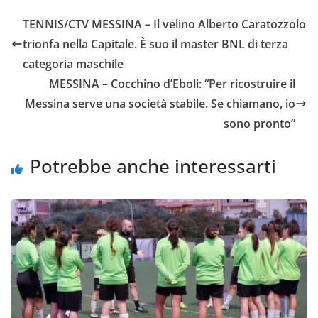
e
t
t
i
y
d
TENNIS/CTV MESSINA – Il velino Alberto Caratozzolo
b
t
s
l
L
i
trionfa nella Capitale. È suo il master BNL di terza
o
e
A
i
v
categoria maschile
o
r
p
n
i
MESSINA – Cocchino d’Eboli: “Per ricostruire il
k
p
k
d
Messina serve una società stabile. Se chiamano, io
i
sono pronto”
Potrebbe anche interessarti