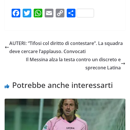
F
T
W
E
C
C
a
w
h
m
o
o
c
i
a
a
p
n
e
t
t
i
y
d
AUTERI: “Tifosi col diritto di contestare”. La squadra
b
t
s
l
L
i
deve cercare l’applauso. Convocati
o
e
A
i
v
Il Messina alza la testa contro un discreto e
o
r
p
n
i
sprecone Latina
k
p
k
d
i
Potrebbe anche interessarti