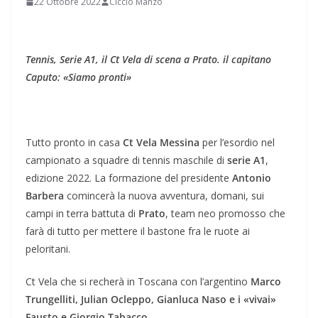
22 Ottobre 2022
Ciccio Manzo
Tennis, Serie A1, il Ct Vela di scena a Prato. il capitano
Caputo: «Siamo pronti»
Tutto pronto in casa
Ct Vela Messina
per l’esordio nel
campionato a squadre di tennis maschile di
serie A1
,
edizione 2022. La formazione del presidente
Antonio
Barbera
comincerà la nuova avventura, domani, sui
campi in terra battuta di
Prato
, team neo promosso che
farà di tutto per mettere il bastone fra le ruote ai
peloritani.
Ct Vela che si recherà in Toscana con l’argentino
Marco
Trungelliti, Julian Ocleppo, Gianluca Naso e i «vivai»
Fausto e Giorgio Tabacco.