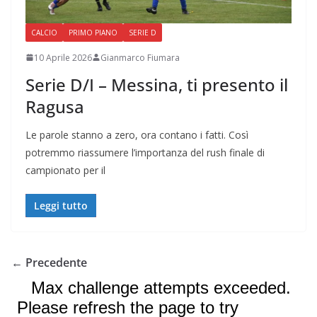
CALCIO
PRIMO PIANO
SERIE D
10 Aprile 2026
Gianmarco Fiumara
Serie D/I – Messina, ti presento il
Ragusa
Le parole stanno a zero, ora contano i fatti. Così
potremmo riassumere l’importanza del rush finale di
campionato per il
Leggi tutto
← Precedente