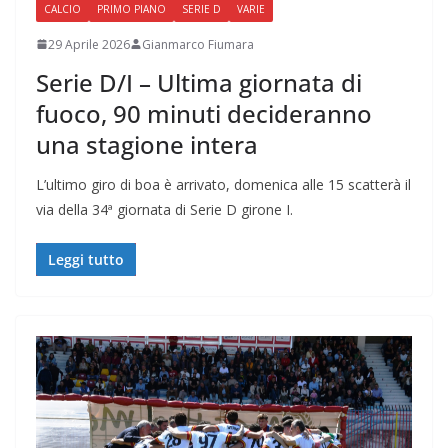
CALCIO
PRIMO PIANO
SERIE D
VARIE
29 Aprile 2026
Gianmarco Fiumara
Serie D/I – Ultima giornata di
fuoco, 90 minuti decideranno
una stagione intera
L’ultimo giro di boa è arrivato, domenica alle 15 scatterà il
via della 34ª giornata di Serie D girone I.
Leggi tutto