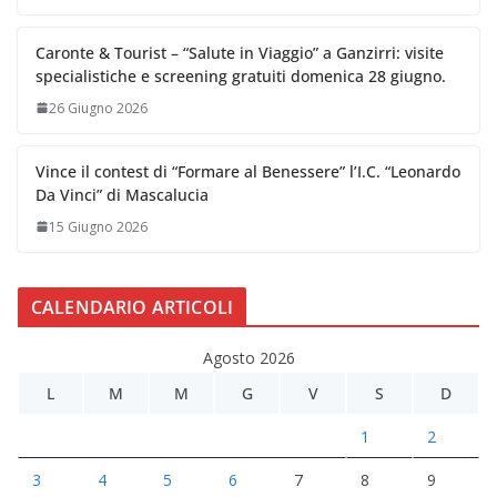
Caronte & Tourist – “Salute in Viaggio” a Ganzirri: visite
specialistiche e screening gratuiti domenica 28 giugno.
26 Giugno 2026
Vince il contest di “Formare al Benessere” l’I.C. “Leonardo
Da Vinci” di Mascalucia
15 Giugno 2026
CALENDARIO ARTICOLI
Agosto 2026
L
M
M
G
V
S
D
1
2
3
4
5
6
7
8
9