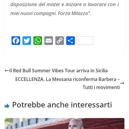
disposizione del mister e iniziare a lavorare con i
miei nuovi compagni. Forza Milazzo”.
F
T
W
E
C
C
a
w
h
m
o
o
c
i
a
a
p
n
e
t
t
i
y
d
Il Red Bull Summer Vibes Tour arriva in Sicilia
b
t
s
l
L
i
ECCELLENZA. La Messana riconferma Barbera –
o
e
A
i
v
Tutti i movimenti
o
r
p
n
i
k
p
k
d
Potrebbe anche interessarti
i