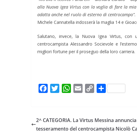
alla Nuova Igea Virtus con la voglia di fare la mia
adatta anche nel ruolo di esterno di centrocampo”.
Michele Cannatella indosserà la maglia 14 e Gioacc
Salutano, invece, la Nuova Igea Virtus, con u
centrocampista Alessandro Socievole e l’esterno
migliori fortune per il proseguo della loro carriera.
F
T
W
E
C
C
a
w
h
m
o
o
c
i
a
a
p
n
e
t
t
i
y
d
2^ CATEGORIA. La Virtus Messina annuncia 
b
t
s
l
L
i
tesseramento del centrocampista Nicolò Cap
o
e
A
i
v