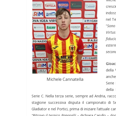
cresc
indoss
nel T
“
Sono 
Virtus
fiduci
ester
second
Gioac
della 
anche
Michele Cannatella
Serie
della
Serie C. Nella terza serie, sempre ad Andria, rac
stagione successiva disputa il campionato di Se
Gladiator e nel Portici, prima di iniziare l’attuale 
“Ritrovo il tecnico Panarelli
– dichiara Carullo – d
op