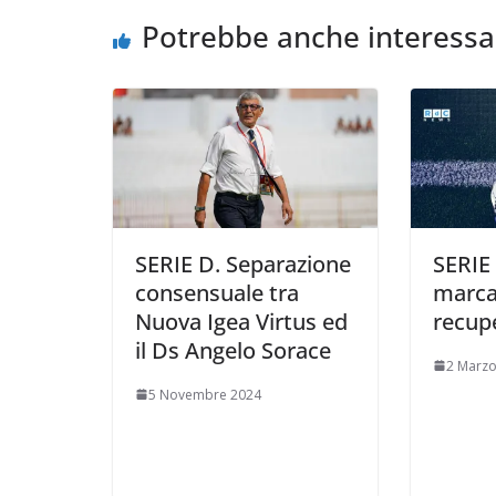
o
r
p
n
i
Potrebbe anche interessa
k
p
k
d
i
SERIE D. Separazione
SERIE 
consensuale tra
marca
Nuova Igea Virtus ed
recupe
il Ds Angelo Sorace
2 Marzo
5 Novembre 2024