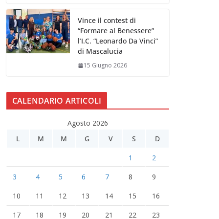
Vince il contest di
“Formare al Benessere”
l’I.C. “Leonardo Da Vinci”
di Mascalucia
15 Giugno 2026
CALENDARIO ARTICOLI
Agosto 2026
L
M
M
G
V
S
D
1
2
3
4
5
6
7
8
9
10
11
12
13
14
15
16
17
18
19
20
21
22
23