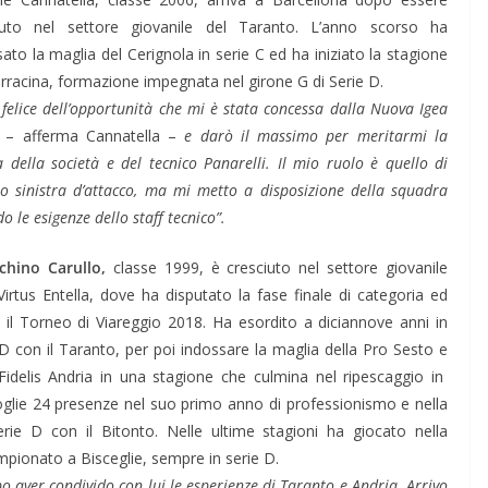
iuto nel settore giovanile del Taranto. L’anno scorso ha
ato la maglia del Cerignola in serie C ed ha iniziato la stagione
erracina, formazione impegnata nel girone G di Serie D.
felice dell’opportunità che mi è stata concessa dalla Nuova Igea
– afferma Cannatella –
e darò il massimo per meritarmi la
a della società e del tecnico Panarelli. Il mio ruolo è quello di
no sinistra d’attacco, ma mi metto a disposizione della squadra
o le esigenze dello staff tecnico”.
chino Carullo,
classe 1999, è cresciuto nel settore giovanile
Virtus Entella, dove ha disputato la fase finale di categoria ed
 il Torneo di Viareggio 2018. Ha esordito a diciannove anni in
 D con il Taranto, per poi indossare la maglia della Pro Sesto e
 Fidelis Andria in una stagione che culmina nel ripescaggio in
coglie 24 presenze nel suo primo anno di professionismo e nella
rie D con il Bitonto. Nelle ultime stagioni ha giocato nella
campionato a Bisceglie, sempre in serie D.
o aver condivido con lui le esperienze di Taranto e Andria. Arrivo