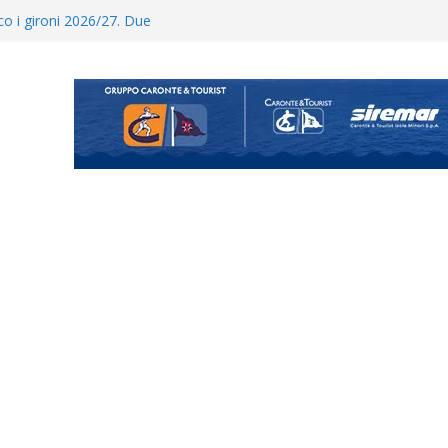
posizione del girone I
ecco i gironi 2026/27. Due
Cascia: si alzano i ritmi tra lavoro
ina Tourè è un nuovo
 colpo per il reparto arretrato:
e Coco