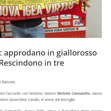
s: approdano in giallorosso
 Rescindono in tre
i Bartola)
to l’accordo con l’esterno sinistro
Michele Cannatella
, classe
istro Gioacchino Carullo, in arrivo dal Bisceglie.
le Cannatella, classe 2006, arriva a Barcellona dopo essere