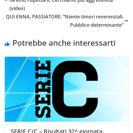
faremo rispettare. Cerchiamo più aggressività ”
o
e
A
i
v
(video)
o
r
p
n
i
QUI ENNA, PASSIATORE: “Niente timori reverenziali.
k
p
k
d
Pubblico determinante”
i
Potrebbe anche interessarti
SERIE C/C – Risultati 32^ giornata.