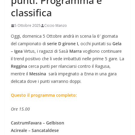
punti. Programma e
classifica
5 Ottobre 2025
Ciccio Manzo
Oggi, domenica 5 Ottobre andrà in scena la 6′ giornata
del campionato di
serie D girone I
, occhi puntati su
Gela
– Igea
Virtus, i ragazzi di Sasà
Marra
vogliono continuare
il trend positivo che li vede imbattuti nelle prime 5 gare. La
Reggina
cerca punti per rilanciarsi contro il Ragusa,
mentre il
Messina
sarà impegnato a Enna in una gara
delicata dove i punti varranno doppi.
Questo il programma completo:
Ore 15.00
CastrumFavara – Gelbison
Acireale – Sancataldese