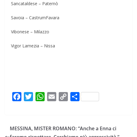
Sancataldese – Paternò
Savoia – CastrumFavara
Vibonese – Milazzo
Vigor Lamezia – Nissa
F
T
W
E
C
C
a
w
h
m
o
o
c
i
a
a
p
n
e
t
t
i
y
d
MESSINA, MISTER ROMANO: “Anche a Enna ci
b
t
s
l
L
i