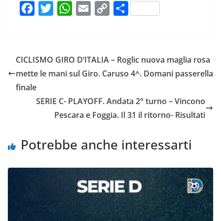
F
T
W
E
C
C
a
w
h
m
o
o
c
i
a
a
p
n
e
t
t
i
y
d
CICLISMO GIRO D’ITALIA – Roglic nuova maglia rosa
b
t
s
l
L
i
mette le mani sul Giro. Caruso 4^. Domani passerella
o
e
A
i
v
finale
o
r
p
n
i
SERIE C- PLAYOFF. Andata 2° turno – Vincono
k
p
k
d
Pescara e Foggia. Il 31 il ritorno- Risultati
i
Potrebbe anche interessarti