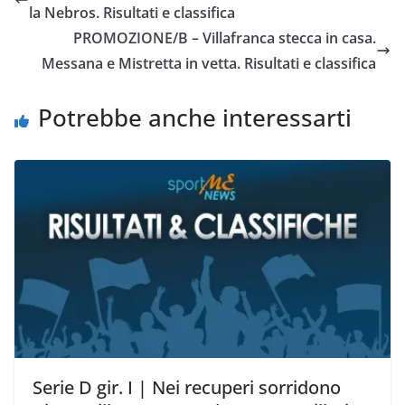
b
t
s
l
L
i
la Nebros. Risultati e classifica
o
e
A
i
v
PROMOZIONE/B – Villafranca stecca in casa.
o
r
p
n
i
Messana e Mistretta in vetta. Risultati e classifica
k
p
k
d
i
Potrebbe anche interessarti
Serie D gir. I | Nei recuperi sorridono