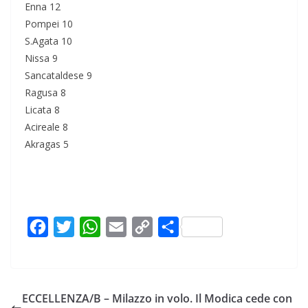
Enna 12
Pompei 10
S.Agata 10
Nissa 9
Sancataldese 9
Ragusa 8
Licata 8
Acireale 8
Akragas 5
F
T
W
E
C
C
a
w
h
m
o
o
c
i
a
a
p
n
e
t
t
i
y
d
ECCELLENZA/B – Milazzo in volo. Il Modica cede con