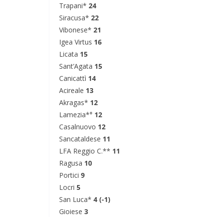
Trapani*
24
Siracusa*
22
Vibonese*
21
Igea Virtus
16
Licata
15
Sant’Agata
15
Canicattì
14
Acireale
13
Akragas*
12
Lamezia*°
12
Casalnuovo
12
Sancataldese
11
LFA Reggio C.**
11
Ragusa
10
Portici
9
Locri
5
San Luca*
4 (-1)
Gioiese
3