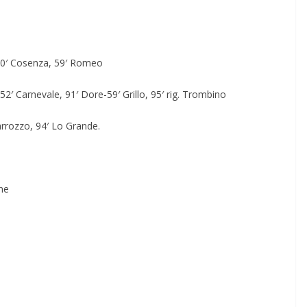
e-50′ Cosenza, 59′ Romeo
2′ Carnevale, 91′ Dore-59′ Grillo, 95′ rig. Trombino
arrozzo, 94′ Lo Grande.
one