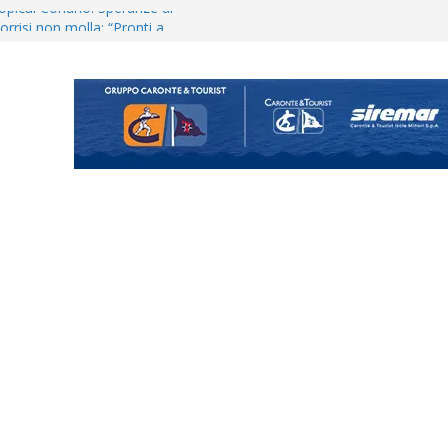
opical Coriano. Speranze al
orrisi non molla: “Pronti a
hool conferma i giovani
i
 annuncia il brasiliano Vinicius
enta il progetto Messina. “La
ochiamo ma non chi siamo”
Vi.So.D.: bocciato il Fasano,
essina e Kamarat restano in