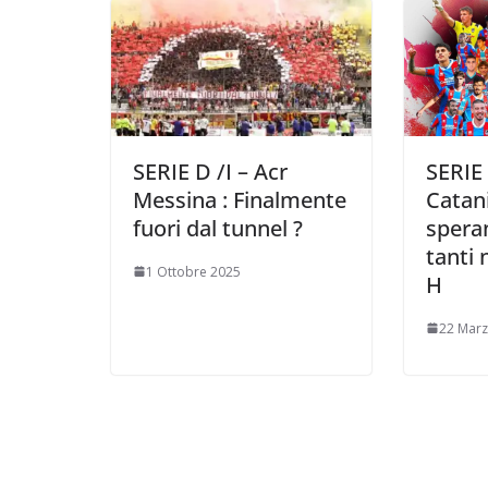
SERIE D /I – Acr
SERIE 
Messina : Finalmente
Catani
fuori dal tunnel ?
spera
tanti 
1 Ottobre 2025
H
22 Mar