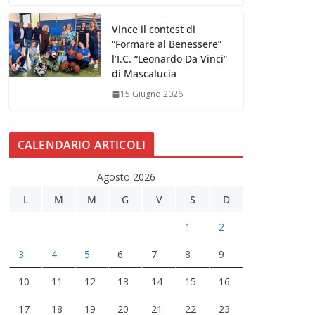
Vince il contest di
“Formare al Benessere”
l’I.C. “Leonardo Da Vinci”
di Mascalucia
15 Giugno 2026
CALENDARIO ARTICOLI
Agosto 2026
L
M
M
G
V
S
D
1
2
3
4
5
6
7
8
9
10
11
12
13
14
15
16
17
18
19
20
21
22
23