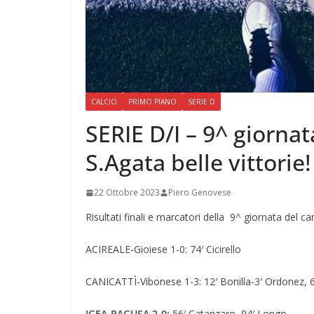
CALCIO
PRIMO PIANO
SERIE D
SERIE D/I – 9^ giornata
S.Agata belle vittorie! 
22 Ottobre 2023
Piero Genovese
Risultati finali e marcatori della 9^ giornata del 
ACIREALE-Gioiese 1-0: 74′ Cicirello
CANICATTÌ-Vibonese 1-3: 12′ Bonilla-3′ Ordonez, 64
IGEA-RAGUSA 2-0:
56′ Catanzaro, 94′ Longo