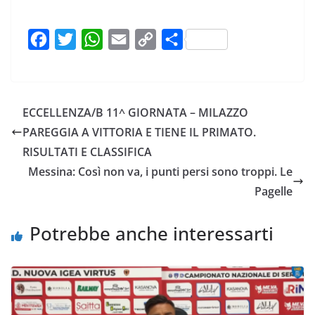
F
T
W
E
C
C
a
w
h
m
o
o
c
i
a
a
p
n
e
t
t
i
y
d
ECCELLENZA/B 11^ GIORNATA – MILAZZO
b
t
s
l
L
i
PAREGGIA A VITTORIA E TIENE IL PRIMATO.
o
e
A
i
v
RISULTATI E CLASSIFICA
o
r
p
n
i
Messina: Così non va, i punti persi sono troppi. Le
k
p
k
d
Pagelle
i
Potrebbe anche interessarti