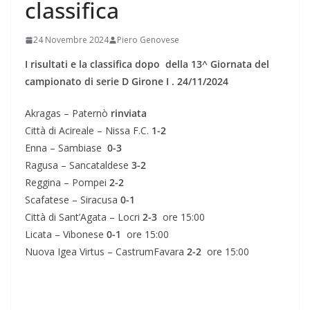
classifica
24 Novembre 2024
Piero Genovese
I risultati e la classifica dopo della 13^ Giornata del
campionato di serie D Girone I . 24/11/2024
Akragas – Paternò
rinviata
Città di Acireale – Nissa F.C.
1-2
Enna – Sambiase
0-3
Ragusa – Sancataldese
3-2
Reggina – Pompei
2-2
Scafatese – Siracusa
0-1
Città di Sant’Agata – Locri
2-3
ore 15:00
Licata – Vibonese
0-1
ore 15:00
Nuova Igea Virtus – CastrumFavara
2-2
ore 15:00