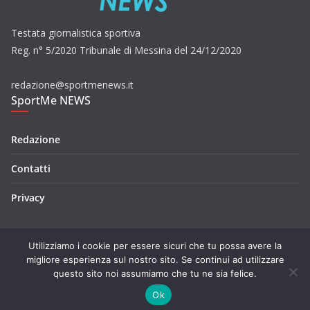
Testata giornalistica sportiva
Reg. n° 5/2020 Tribunale di Messina del 24/12/2020
redazione@sportmenews.it
SportMe NEWS
Redazione
Contatti
Privacy
Utilizziamo i cookie per essere sicuri che tu possa avere la
migliore esperienza sul nostro sito. Se continui ad utilizzare
questo sito noi assumiamo che tu ne sia felice.
Copyright © 2026
SportMe NEWS
. Tutti i diritti riservati.
Tema:
ColorMag
di ThemeGrill. Powered by
WordPress
.
Ok