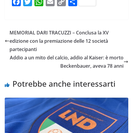
F
T
W
E
C
C
a
w
h
m
o
o
c
i
a
a
p
n
e
t
t
i
y
d
MEMORIAL DARI TRACUZZI – Conclusa la XV
b
t
s
l
L
i
edizione con la premiazione delle 12 società
o
e
A
i
v
partecipanti
o
r
p
n
i
Addio a un mito del calcio, addio al Kaiser: è morto
k
p
k
d
Beckenbauer, aveva 78 anni
i
Potrebbe anche interessarti