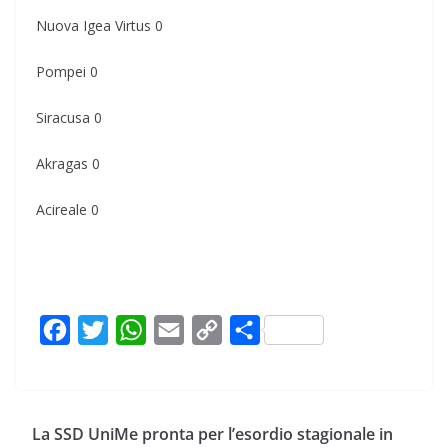
Nuova Igea Virtus 0
Pompei 0
Siracusa 0
Akragas 0
Acireale 0
F
T
W
E
C
C
a
w
h
m
o
o
c
i
a
a
p
n
e
t
t
i
y
d
La SSD UniMe pronta per l’esordio stagionale in