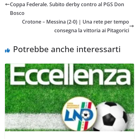
b
t
s
l
L
i
Coppa Federale. Subito derby contro al PGS Don
o
e
A
i
v
Bosco
o
r
p
n
i
Crotone – Messina (2-0) | Una rete per tempo
k
p
k
d
consegna la vittoria ai Pitagorici
i
Potrebbe anche interessarti