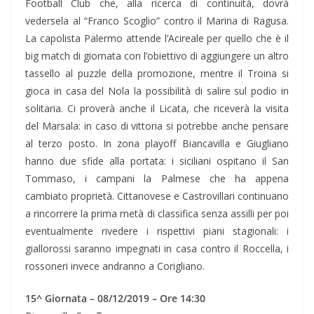
Football Club che, alla ricerca di continuità, dovrà
vedersela al “Franco Scoglio” contro il Marina di Ragusa.
La capolista Palermo attende l’Acireale per quello che è il
big match di giornata con l’obiettivo di aggiungere un altro
tassello al puzzle della promozione, mentre il Troina si
gioca in casa del Nola la possibilità di salire sul podio in
solitaria. Ci proverà anche il Licata, che riceverà la visita
del Marsala: in caso di vittoria si potrebbe anche pensare
al terzo posto. In zona playoff Biancavilla e Giugliano
hanno due sfide alla portata: i siciliani ospitano il San
Tommaso, i campani la Palmese che ha appena
cambiato proprietà. Cittanovese e Castrovillari continuano
a rincorrere la prima metà di classifica senza assilli per poi
eventualmente rivedere i rispettivi piani stagionali: i
giallorossi saranno impegnati in casa contro il Roccella, i
rossoneri invece andranno a Corigliano.
15^ Giornata – 08/12/2019 – Ore 14:30