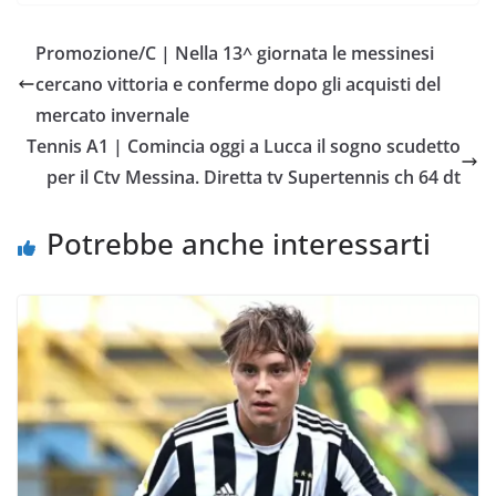
c
i
a
a
p
n
e
t
t
i
y
d
Promozione/C | Nella 13^ giornata le messinesi
b
t
s
l
L
i
cercano vittoria e conferme dopo gli acquisti del
o
e
A
i
v
mercato invernale
o
r
p
n
i
Tennis A1 | Comincia oggi a Lucca il sogno scudetto
k
p
k
d
per il Ctv Messina. Diretta tv Supertennis ch 64 dt
i
Potrebbe anche interessarti