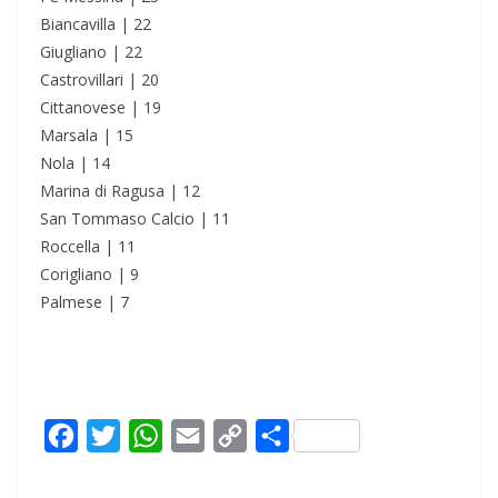
Biancavilla | 22
Giugliano | 22
Castrovillari | 20
Cittanovese | 19
Marsala | 15
Nola | 14
Marina di Ragusa | 12
San Tommaso Calcio | 11
Roccella | 11
Corigliano | 9
Palmese | 7
F
T
W
E
C
C
a
w
h
m
o
o