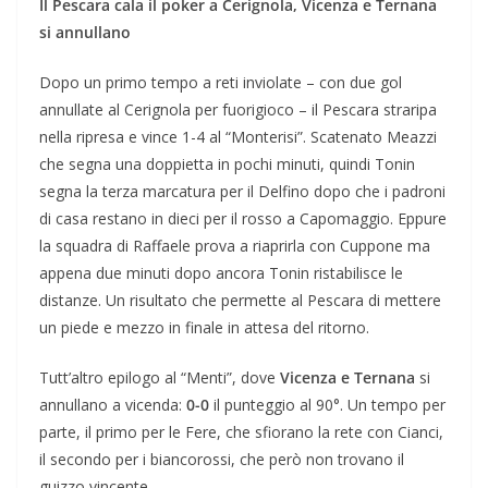
Il Pescara cala il poker a Cerignola, Vicenza e Ternana
si annullano
Dopo un primo tempo a reti inviolate – con due gol
annullate al Cerignola per fuorigioco – il Pescara straripa
nella ripresa e vince 1-4 al “Monterisi”. Scatenato Meazzi
che segna una doppietta in pochi minuti, quindi Tonin
segna la terza marcatura per il Delfino dopo che i padroni
di casa restano in dieci per il rosso a Capomaggio. Eppure
la squadra di Raffaele prova a riaprirla con Cuppone ma
appena due minuti dopo ancora Tonin ristabilisce le
distanze. Un risultato che permette al Pescara di mettere
un piede e mezzo in finale in attesa del ritorno.
Tutt’altro epilogo al “Menti”, dove
Vicenza e Ternana
si
annullano a vicenda:
0-0
il punteggio al 90°. Un tempo per
parte, il primo per le Fere, che sfiorano la rete con Cianci,
il secondo per i biancorossi, che però non trovano il
guizzo vincente.