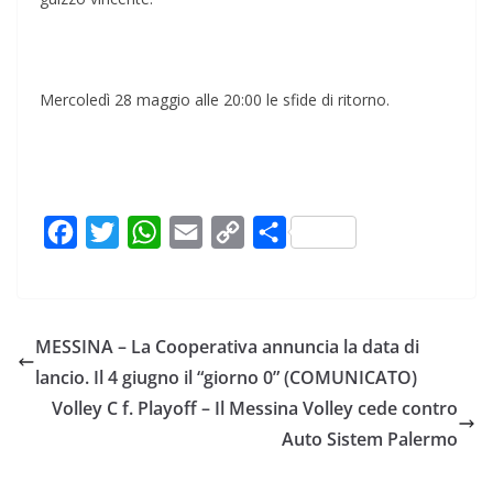
Mercoledì 28 maggio alle 20:00 le sfide di ritorno.
F
T
W
E
C
C
a
w
h
m
o
o
c
i
a
a
p
n
e
t
t
i
y
d
MESSINA – La Cooperativa annuncia la data di
b
t
s
l
L
i
lancio. Il 4 giugno il “giorno 0” (COMUNICATO)
o
e
A
i
v
Volley C f. Playoff – Il Messina Volley cede contro
o
r
p
n
i
Auto Sistem Palermo
k
p
k
d