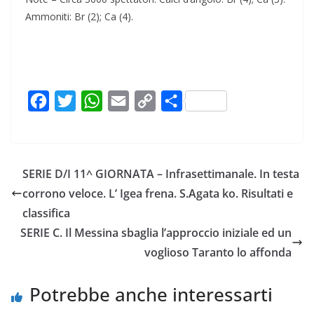
Ammoniti: Br (2); Ca (4).
F
T
W
E
C
C
a
w
h
m
o
o
c
i
a
a
p
n
e
t
t
i
y
d
SERIE D/I 11^ GIORNATA – Infrasettimanale. In testa
b
t
s
l
L
i
corrono veloce. L’ Igea frena. S.Agata ko. Risultati e
o
e
A
i
v
classifica
o
r
p
n
i
SERIE C. Il Messina sbaglia l’approccio iniziale ed un
k
p
k
d
voglioso Taranto lo affonda
i
Potrebbe anche interessarti