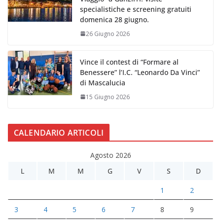
specialistiche e screening gratuiti
domenica 28 giugno.
26 Giugno 2026
Vince il contest di “Formare al
Benessere” l’I.C. “Leonardo Da Vinci”
di Mascalucia
15 Giugno 2026
CALENDARIO ARTICOLI
Agosto 2026
L
M
M
G
V
S
D
1
2
3
4
5
6
7
8
9