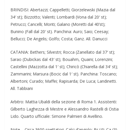
BRINDISI: Abertazzi; Cappelletti; Giorzelewski (Mazia dal
34′ st); Bizzotto; Valenti; Lombardi (Vona dal 20′ st);
Petrucci; Cancelli; Monti; Galano (Moretti dal 40’st);
Bunino (Fall dal 20′ st). Panchina: Auro; Saio; Ceesay;
Bellucci; De Angelis; Golfo; Costa; Ganz. All. Danucci
CATANIA: Bethers; Silvestri; Rocca (Zanellato dal 37′ st);
Sarao (Dubickas dal 43′ st); Bouahm, Quaini; Lorenzini;
Castellini (Mazzotta dal 1′ st); Chiricò (Chiarella dal 34′ st);
Zammarini; Marsura (Bocic dal 1′ st). Panchina: Toscano;
Albertoni; Curado; Maffei; Rapisarda; De Luca; Landinetti.
All. Tabbiani
Arbitro: Mattia Ubaldi della sezione di Roma 1. Assistenti:
Gilberto Laghezza di Mestre e Alessandro Rastelli di Ostia
Lido. Quarto ufficiale: Simone Palmieri di Avellino.
Note – Circa 3600 spettatori. Calci d’angolo: Br (4); Ca (3).