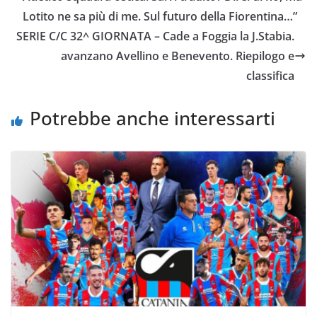
o
e
A
i
v
Lotito ne sa più di me. Sul futuro della Fiorentina…”
o
r
p
n
i
SERIE C/C 32^ GIORNATA – Cade a Foggia la J.Stabia.
k
p
k
d
avanzano Avellino e Benevento. Riepilogo e
i
classifica
Potrebbe anche interessarti