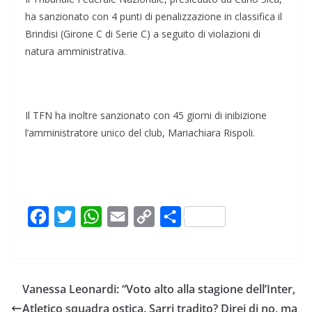
ha sanzionato con 4 punti di penalizzazione in classifica il
Brindisi (Girone C di Serie C) a seguito di violazioni di
natura amministrativa.
Il TFN ha inoltre sanzionato con 45 giorni di inibizione
l’amministratore unico del club, Mariachiara Rispoli.
F
T
W
E
C
C
a
w
h
m
o
o
c
i
a
a
p
n
e
t
t
i
y
d
Vanessa Leonardi: “Voto alto alla stagione dell’Inter,
b
t
s
l
L
i
Atletico squadra ostica. Sarri tradito? Direi di no, ma