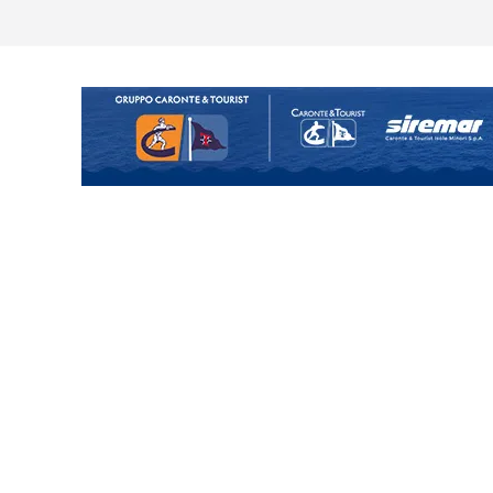
ina Tourè è un nuovo
 colpo per il reparto arretrato:
e Coco
posizione del girone I
o il ritiro di Cascia: intensità e
uando chiama questa piazza non
a Serie D»