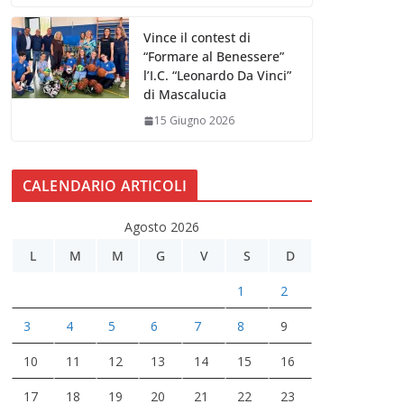
Vince il contest di
“Formare al Benessere”
l’I.C. “Leonardo Da Vinci”
di Mascalucia
15 Giugno 2026
CALENDARIO ARTICOLI
Agosto 2026
L
M
M
G
V
S
D
1
2
3
4
5
6
7
8
9
10
11
12
13
14
15
16
17
18
19
20
21
22
23