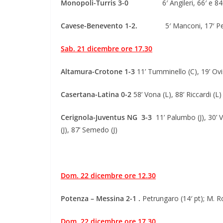
Monopoli-Turris 3-0
6′ Angileri, 66′ e 8
Cavese-Benevento 1-2.
5′ Manconi, 17′ Per
Sab. 21 dicembre ore 17.30
Altamura-Crotone 1-3
11’ Tumminello (C), 19’ Ovi
Casertana-Latina 0-2
58’ Vona (L), 88’ Riccardi (L)
Cerignola-Juventus NG 3-3
11’ Palumbo (J), 30’ 
(J), 87’ Semedo (J)
Dom. 22 dicembre ore 12.30
Potenza – Messina 2-1 .
Petrungaro (14′ pt); M. Ro
Dom. 22 dicembre ore 17.30