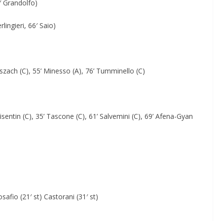
4′ Grandolfo)
lingieri, 66′ Saio)
szach (C), 55’ Minesso (A), 76’ Tumminello (C)
Visentin (C), 35’ Tascone (C), 61’ Salvemini (C), 69’ Afena-Gyan
safio (21′ st) Castorani (31′ st)