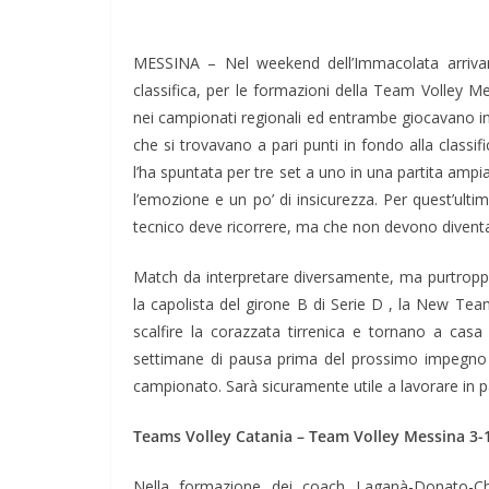
MESSINA – Nel weekend dell’Immacolata arrivan
classifica, per le formazioni della Team Volley 
nei campionati regionali ed entrambe giocavano in 
che si trovavano a pari punti in fondo alla class
l’ha spuntata per tre set a uno in una partita am
l’emozione e un po’ di insicurezza. Per quest’ulti
tecnico deve ricorrere, ma che non devono diventar
Match da interpretare diversamente, ma purtroppo 
la capolista del girone B di Serie D , la New Te
scalfire la corazzata tirrenica e tornano a ca
settimane di pausa prima del prossimo impegno v
campionato. Sarà sicuramente utile a lavorare in p
Teams Volley Catania – Team Volley Messina 3-1
Nella formazione dei coach Laganà-Donato-Chit