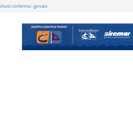
opical Coriano. Speranze al
orrisi non molla: “Pronti a
hool conferma i giovani
i
 annuncia il brasiliano Vinicius
enta il progetto Messina. “La
ochiamo ma non chi siamo”
Vi.So.D.: bocciato il Fasano,
essina e Kamarat restano in