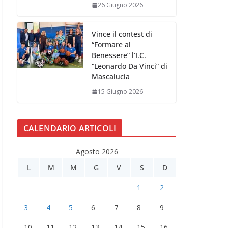
26 Giugno 2026
Vince il contest di
“Formare al
Benessere” l’I.C.
“Leonardo Da Vinci” di
Mascalucia
15 Giugno 2026
CALENDARIO ARTICOLI
Agosto 2026
L
M
M
G
V
S
D
1
2
3
4
5
6
7
8
9
10
11
12
13
14
15
16