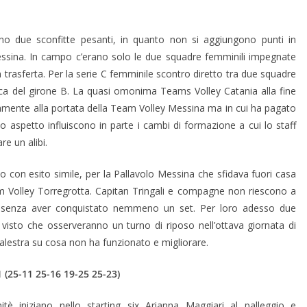
o due sconfitte pesanti, in quanto non si aggiungono punti in
Messina. In campo c’erano solo le due squadre femminili impegnate
trasferta. Per la serie C femminile scontro diretto tra due squadre
ifica del girone B. La quasi omonima Teams Volley Catania alla fine
piamente alla portata della Team Volley Messina ma in cui ha pagato
mo aspetto influiscono in parte i cambi di formazione a cui lo staff
e un alibi.
con esito simile, per la Pallavolo Messina che sfidava fuori casa
am Volley Torregrotta. Capitan Tringali e compagne non riescono a
sa senza aver conquistato nemmeno un set. Per loro adesso due
isto che osserveranno un turno di riposo nell’ottava giornata di
alestra su cosa non ha funzionato e migliorare.
 (25-11 25-16 19-25 25-23)
è iniziano nello starting six Arianna Maggiari al palleggio e