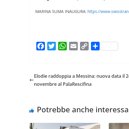
MARINA SUMA INAUGURA:
https://www.swisstra
F
T
W
E
C
C
a
w
h
m
o
o
c
i
a
a
p
n
e
t
t
i
y
d
Elodie raddoppia a Messina: nuova data il 2
b
t
s
l
L
i
novembre al PalaRescifina
o
e
A
i
v
o
r
p
n
i
k
p
k
d
Potrebbe anche interessa
i