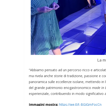
La m
“Abbiamo pensato ad un percorso ricco e articolato
ma rivela anche storie di tradizione, passione e cont
panoramica sulle eccellenze isolane, mettendo in 
del grande patrimonio enogastronomico
made in E
esperienziale, contribuendo in modo significativo al
Immagini mostra:
https://we.tl/t-BGJGmFocCn