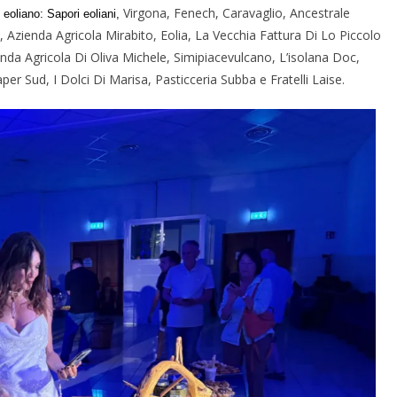
Virgona, Fenech, Caravaglio, Ancestrale
 eoliano: Sapori eoliani,
, Azienda Agricola Mirabito, Eolia, La Vecchia Fattura Di Lo Piccolo
enda Agricola Di Oliva Michele, Simipiacevulcano, L’isolana Doc,
per Sud, I Dolci Di Marisa, Pasticceria Subba e Fratelli Laise.