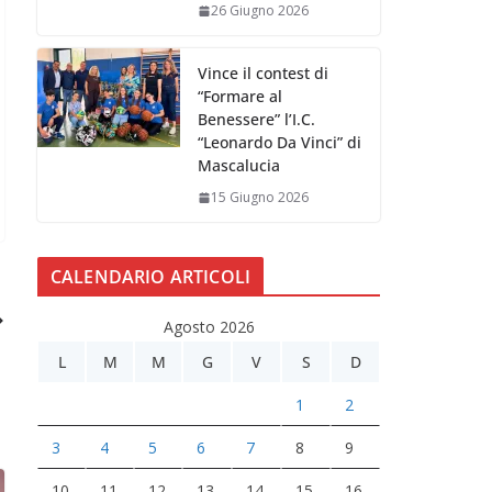
26 Giugno 2026
Vince il contest di
“Formare al
Benessere” l’I.C.
“Leonardo Da Vinci” di
Mascalucia
15 Giugno 2026
CALENDARIO ARTICOLI
Agosto 2026
L
M
M
G
V
S
D
1
2
3
4
5
6
7
8
9
10
11
12
13
14
15
16