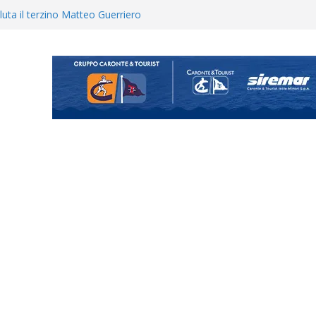
ganigramma “Mondo Messina
uta il terzino Matteo Guerriero
enta il progetto Messina. “La
ochiamo ma non chi siamo”
ecco i gironi 2026/27. Due
Cascia: si alzano i ritmi tra lavoro