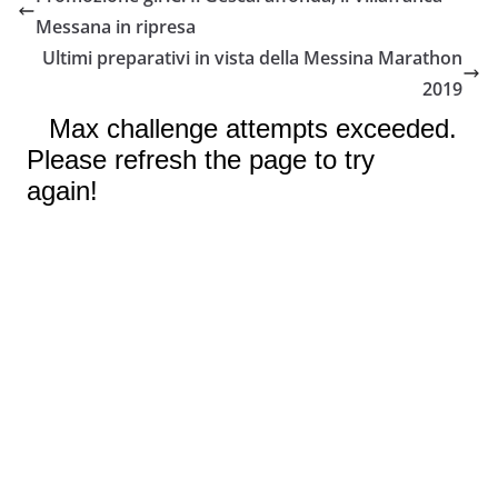
b
t
s
l
L
i
Messana in ripresa
o
e
A
i
v
Ultimi preparativi in vista della Messina Marathon
o
r
p
n
i
2019
k
p
k
d
i