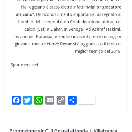
fila l’egiziano è stato eletto infatti “
Miglior giocatore
africano
“. Un riconoscimento importante, assegnato al
bomber del Liverpool dalla Confederazione africana di
calcio (Caf) a Dakar, in Senegal. Ad
Achraf Hakimi
,
terzino del Borussia, è andato invece il premio di miglior
giovane, mentre
Hervé Renar
si è aggiudicato il titolo di
miglior tecnico del 2018.
Sportmediaset
F
T
W
E
C
C
a
w
h
m
o
o
c
i
a
a
p
n
e
t
t
i
y
d
Promozione gir.C. Il Gescal affonda, il Villafranca