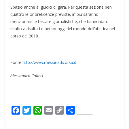
Spazio anche ai giudici di gara. Per questa sezione ben
quattro le onoreficenze previste, in più saranno
menzionate le testate giornalistiche, che hanno dato
risalto a risultati e personaggi del mondo dell’atletica nel
corso del 2018.
Fonte
http://www.messinadicorsa.it
Alessandro Calleri
F
T
W
E
C
C
a
w
h
m
o
o
c
i
a
a
p
n