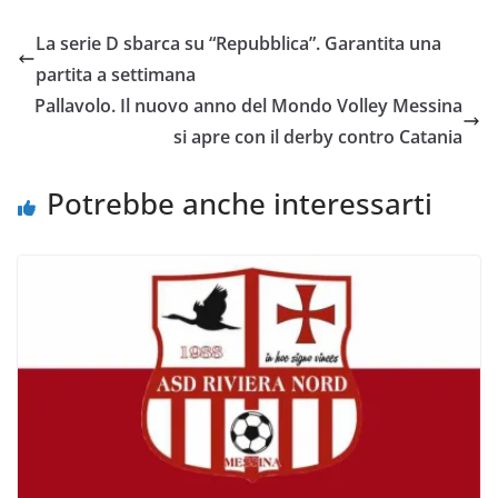
e
t
t
i
y
d
La serie D sbarca su “Repubblica”. Garantita una
b
t
s
l
L
i
partita a settimana
o
e
A
i
v
Pallavolo. Il nuovo anno del Mondo Volley Messina
o
r
p
n
i
si apre con il derby contro Catania
k
p
k
d
i
Potrebbe anche interessarti