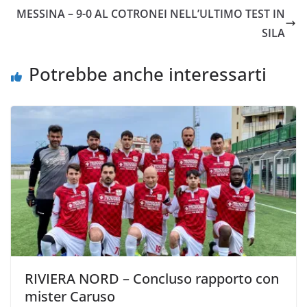
b
t
s
l
L
i
MESSINA – 9-0 AL COTRONEI NELL’ULTIMO TEST IN
o
e
A
i
v
SILA
o
r
p
n
i
k
p
k
d
Potrebbe anche interessarti
i
RIVIERA NORD – Concluso rapporto con
mister Caruso