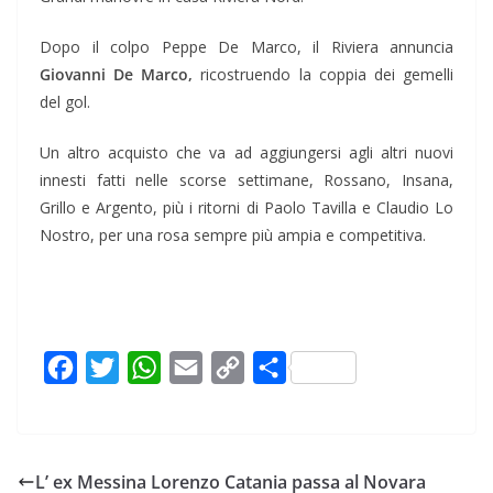
Dopo il colpo Peppe De Marco, il Riviera annuncia
Giovanni De Marco,
ricostruendo la coppia dei gemelli
del gol.
Un altro acquisto che va ad aggiungersi agli altri nuovi
innesti fatti nelle scorse settimane, Rossano, Insana,
Grillo e Argento, più i ritorni di Paolo Tavilla e Claudio Lo
Nostro, per una rosa sempre più ampia e competitiva.
F
T
W
E
C
C
a
w
h
m
o
o
c
i
a
a
p
n
e
t
t
i
y
d
L’ ex Messina Lorenzo Catania passa al Novara