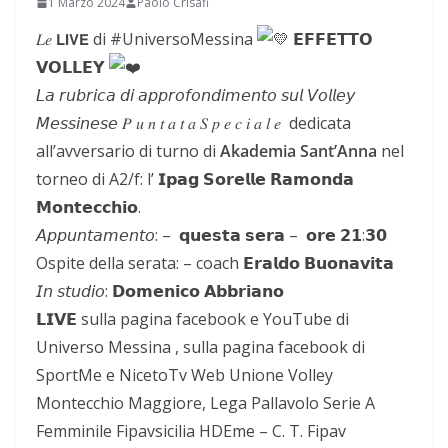
1 Marzo 2024
Paolo Crisafi
𝐿𝑒 𝗟𝗜𝗩𝗘 di #UniversoMessina
𝗘𝗙𝗙𝗘𝗧𝗧𝗢
𝗩𝗢𝗟𝗟𝗘𝗬
𝘓𝘢 𝘳𝘶𝘣𝘳𝘪𝘤𝘢 𝘥𝘪 𝘢𝘱𝘱𝘳𝘰𝘧𝘰𝘯𝘥𝘪𝘮𝘦𝘯𝘵𝘰 𝘴𝘶𝘭 𝘝𝘰𝘭𝘭𝘦𝘺
𝘔𝘦𝘴𝘴𝘪𝘯𝘦𝘴𝘦 𝑃 𝑢 𝑛 𝑡 𝑎 𝑡 𝑎 𝑆 𝑝 𝑒 𝑐 𝑖 𝑎 𝑙 𝑒 dedicata
all’avversario di turno di
Akademia Sant’Anna
nel
torneo di A2/f: l’ 𝗜𝗽𝗮𝗴 𝗦𝗼𝗿𝗲𝗹𝗹𝗲 𝗥𝗮𝗺𝗼𝗻𝗱𝗮
𝗠𝗼𝗻𝘁𝗲𝗰𝗰𝗵𝗶𝗼.
𝘈𝘱𝘱𝘶𝘯𝘵𝘢𝘮𝘦𝘯𝘵𝘰: – 𝗾𝘂𝗲𝘀𝘁𝗮 𝘀𝗲𝗿𝗮 – 𝗼𝗿𝗲 𝟮𝟭:𝟯𝟬
Ospite della serata: – coach 𝗘𝗿𝗮𝗹𝗱𝗼 𝗕𝘂𝗼𝗻𝗮𝘃𝗶𝘁𝗮
𝘐𝘯 𝘴𝘵𝘶𝘥𝘪𝘰: 𝗗𝗼𝗺𝗲𝗻𝗶𝗰𝗼 𝗔𝗯𝗯𝗿𝗶𝗮𝗻𝗼
𝗟𝗜𝗩𝗘 sulla pagina facebook e YouTube di
Universo Messina , sulla pagina facebook di
SportMe e NicetoTv Web Unione Volley
Montecchio Maggiore, Lega Pallavolo Serie A
Femminile Fipavsicilia HDEme – C. T. Fipav