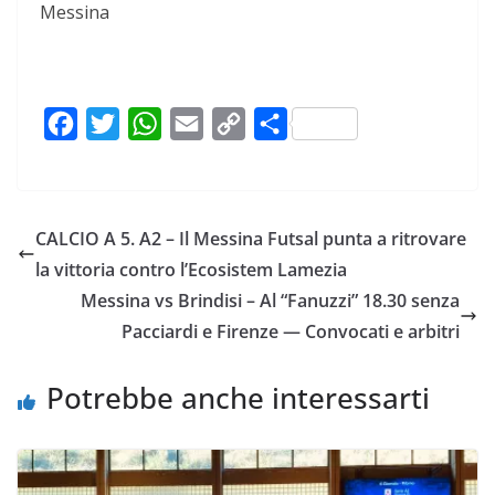
Messina
F
T
W
E
C
C
a
w
h
m
o
o
c
i
a
a
p
n
e
t
t
i
y
d
CALCIO A 5. A2 – Il Messina Futsal punta a ritrovare
b
t
s
l
L
i
la vittoria contro l’Ecosistem Lamezia
o
e
A
i
v
Messina vs Brindisi – Al “Fanuzzi” 18.30 senza
o
r
p
n
i
Pacciardi e Firenze — Convocati e arbitri
k
p
k
d
i
Potrebbe anche interessarti