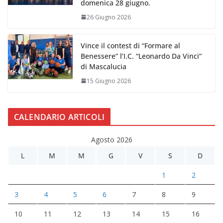
domenica 28 giugno.
26 Giugno 2026
Vince il contest di “Formare al
Benessere” l’I.C. “Leonardo Da Vinci”
di Mascalucia
15 Giugno 2026
CALENDARIO ARTICOLI
Agosto 2026
L
M
M
G
V
S
D
1
2
3
4
5
6
7
8
9
10
11
12
13
14
15
16