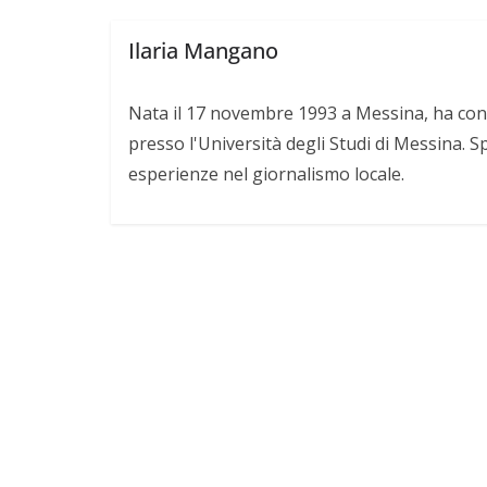
o
r
p
n
i
Ilaria Mangano
k
p
k
d
i
Nata il 17 novembre 1993 a Messina, ha cons
presso l'Università degli Studi di Messina. S
esperienze nel giornalismo locale.