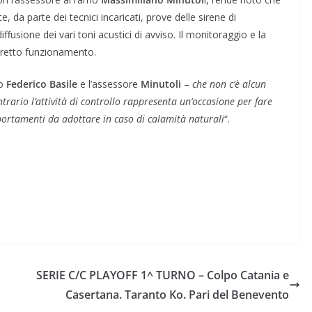
e, da parte dei tecnici incaricati, prove delle sirene di
iffusione dei vari toni acustici di avviso. Il monitoraggio e la
rretto funzionamento.
co
Federico Basile
e l’assessore
Minutoli
–
che non c’è alcun
trario l’attività di controllo rappresenta un’occasione per fare
mportamenti da adottare in caso di calamità naturali
“.
SERIE C/C PLAYOFF 1^ TURNO – Colpo Catania e
Casertana. Taranto Ko. Pari del Benevento