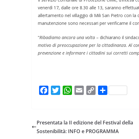
venerdì 17, dalle ore 8.30 alle 13, saranno effettuat
allertamento nel villaggio di Mili San Pietro con la d
manutenzione sono necessari per verificarne il co
“
Ribadiamo ancora una volta
– dichiarano il sinda
motivo di preoccupazione per la cittadinanza. Al con
prevenzione e informare i cittadini sui corretti co
F
T
W
E
C
C
a
w
h
m
o
o
c
i
a
a
p
n
e
t
t
i
y
d
Presentata la II edizione del Festival della
b
t
s
l
L
i
Sostenibilità: INFO e PROGRAMMA
o
e
A
i
v