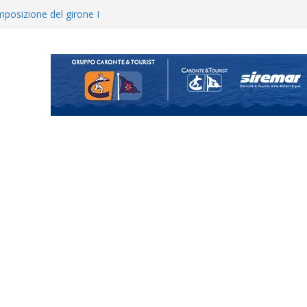
posizione del girone I
ecco i gironi 2026/27. Due
uando chiama questa piazza non
a Serie D»
ina Tourè è un nuovo
 colpo per il reparto arretrato:
e Coco