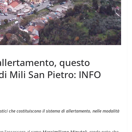
 allertamento, questo
 di Mili San Pietro: INFO
stici che costituiscono il sistema di allertamento, nelle modalità
 con l’assessore al ramo
Massimiliano Minutol
i, rende noto che