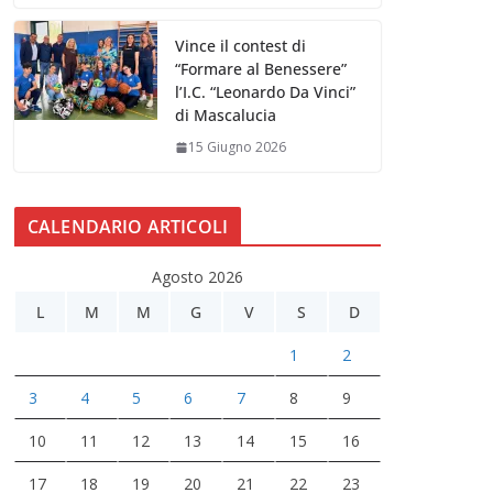
Vince il contest di
“Formare al Benessere”
l’I.C. “Leonardo Da Vinci”
di Mascalucia
15 Giugno 2026
CALENDARIO ARTICOLI
Agosto 2026
L
M
M
G
V
S
D
1
2
3
4
5
6
7
8
9
10
11
12
13
14
15
16
17
18
19
20
21
22
23