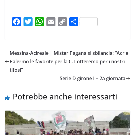
F
T
W
E
C
C
a
w
h
m
o
o
c
i
a
a
p
n
e
t
t
i
y
d
Messina-Acireale | Mister Pagana si sbilancia: “Acr e
b
t
s
l
L
i
Palermo le favorite per la C. Lotteremo per i nostri
o
e
A
i
v
tifosi”
o
r
p
n
i
Serie D girone I – 2a giornata
k
p
k
d
i
Potrebbe anche interessarti