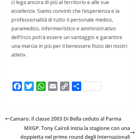
ci lega ancora di più al territorio e alle sue
eccellenze. Siamo convinti che l’esperienza e la
professionalità di tutto il personale medico,
paramedico, infermieristico e amministrativo
dell’Irccs potrà essere un vantaggio e garantire
una marcia in più per il benessere fisico dei nostri
atleti».
F
T
W
E
C
C
a
w
h
m
o
o
c
i
a
a
p
n
e
t
t
i
y
d
Camaro. Il classe 2003 Di Bella ceduto al Parma
b
t
s
l
L
i
MXGP. Tony Cairoli inizia la stagione con una
o
e
A
i
v
doppietta nel primo round degli Internazionali