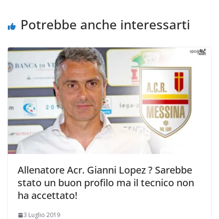
o
r
p
n
i
k
p
k
d
Potrebbe anche interessarti
i
Allenatore Acr. Gianni Lopez ? Sarebbe
stato un buon profilo ma il tecnico non
ha accettato!
3 Luglio 2019