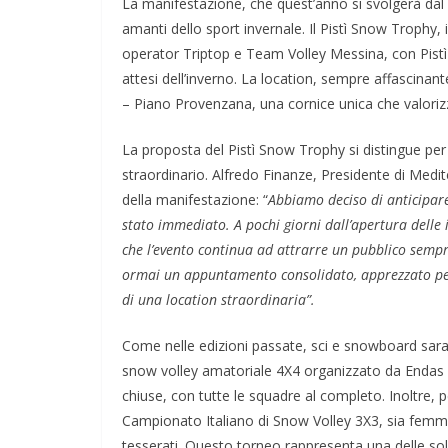
La manifestazione, che quest’anno si svolgerà dal
amanti dello sport invernale. Il Pistì Snow Trophy,
operator Triptop e Team Volley Messina, con Pistì
attesi dell’inverno. La location, sempre affascinan
– Piano Provenzana, una cornice unica che valorizz
La proposta del Pistì Snow Trophy si distingue per
straordinario. Alfredo Finanze, Presidente di Medi
della manifestazione: “
Abbiamo deciso di anticipare
stato immediato. A pochi giorni dall’apertura delle 
che l’evento continua ad attrarre un pubblico semp
ormai un appuntamento consolidato, apprezzato per
di una location straordinaria”.
Come nelle edizioni passate, sci e snowboard sarann
snow volley amatoriale 4X4 organizzato da Endas Si
chiuse, con tutte le squadre al completo. Inoltre, p
Campionato Italiano di Snow Volley 3X3, sia femmini
tesserati. Questo torneo rappresenta una delle sole 