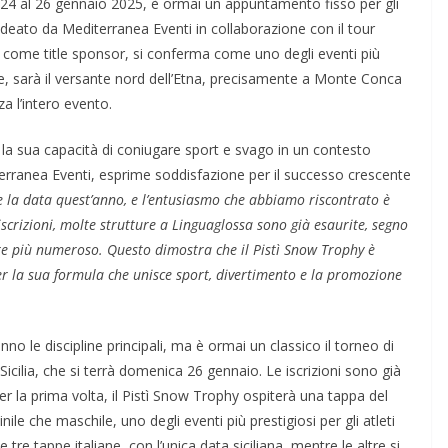
 24 al 26 gennaio 2025, è ormai un appuntamento fisso per gli
 ideato da Mediterranea Eventi in collaborazione con il tour
 come title sponsor, si conferma come uno degli eventi più
te, sarà il versante nord dell’Etna, precisamente a Monte Conca
a l’intero evento.
 la sua capacità di coniugare sport e svago in un contesto
terranea Eventi, esprime soddisfazione per il successo crescente
 la data quest’anno, e l’entusiasmo che abbiamo riscontrato è
iscrizioni, molte strutture a Linguaglossa sono già esaurite, segno
re più numeroso. Questo dimostra che il Pistì Snow Trophy è
 la sua formula che unisce sport, divertimento e la promozione
o le discipline principali, ma è ormai un classico il torneo di
cilia, che si terrà domenica 26 gennaio. Le iscrizioni sono già
er la prima volta, il Pistì Snow Trophy ospiterà una tappa del
le che maschile, uno degli eventi più prestigiosi per gli atleti
tre tappe italiane, con l’unica data siciliana, mentre le altre si