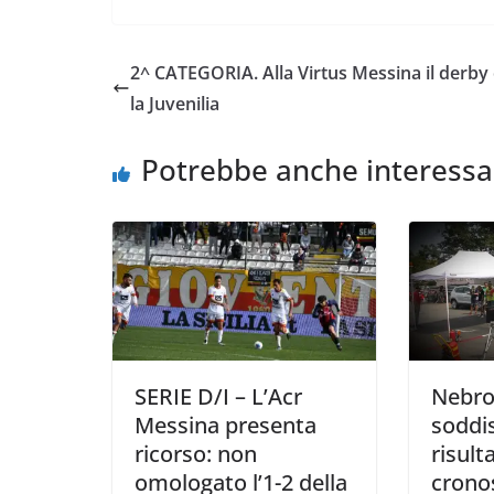
c
i
a
a
p
n
e
t
t
i
y
d
2^ CATEGORIA. Alla Virtus Messina il derby
b
t
s
l
L
i
la Juvenilia
o
e
A
i
v
o
r
p
n
i
Potrebbe anche interessa
k
p
k
d
i
SERIE D/I – L’Acr
Nebro
Messina presenta
soddis
ricorso: non
risult
omologato l’1-2 della
cronos