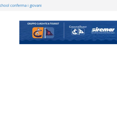
opical Coriano. Speranze al
orrisi non molla: “Pronti a
hool conferma i giovani
i
 annuncia il brasiliano Vinicius
enta il progetto Messina. “La
ochiamo ma non chi siamo”
Vi.So.D.: bocciato il Fasano,
essina e Kamarat restano in