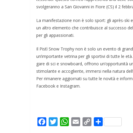
svolgeranno a San Giovanni in Fiore (CS) il 2 febb
La manifestazione non è solo sport: gli après-ski 
un altro elemento che contribuisce al successo de
per gli appassionati.
Il Pistì Snow Trophy non è solo un evento di gran
un’importante vetrina per gli sportivi di tutte le et
gare di sci e snowboard, offrono un’opportunità un
stimolante e accogliente, immersi nella natura dell
Per rimanere aggiornati su tutte le novità e informaz
Facebook e Instagram.
F
T
W
E
C
C
a
w
h
m
o
o