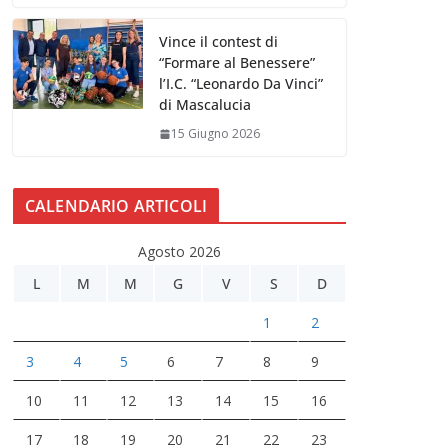
Vince il contest di
“Formare al Benessere”
l’I.C. “Leonardo Da Vinci”
di Mascalucia
15 Giugno 2026
CALENDARIO ARTICOLI
Agosto 2026
L
M
M
G
V
S
D
1
2
3
4
5
6
7
8
9
10
11
12
13
14
15
16
17
18
19
20
21
22
23