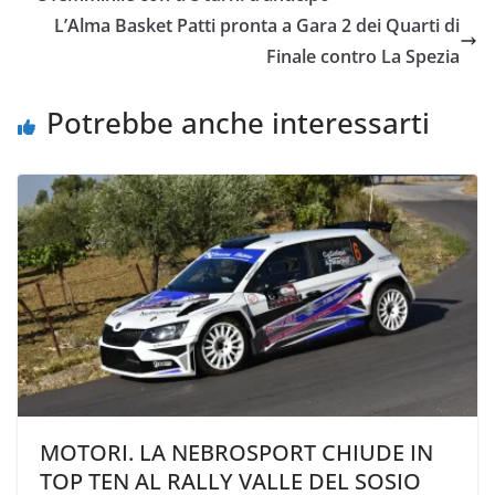
o
e
A
i
v
L’Alma Basket Patti pronta a Gara 2 dei Quarti di
o
r
p
n
i
Finale contro La Spezia
k
p
k
d
i
Potrebbe anche interessarti
MOTORI. LA NEBROSPORT CHIUDE IN
TOP TEN AL RALLY VALLE DEL SOSIO