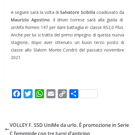
A seguire sarà la volta di
Salvatore Scibilia
coadiuvato da
Maurizio Agostino
. Il driver torrese sarà alla guida di
un’Alfa Romeo 147 per dare battaglia in classe RS2.0 Plus.
Anche per lui si tratta del primo impegno di questa nuova
stagione, dopo aver ottenuto un buon terzo posto di
classe allo Slalom Monte Condrò del passato novembre
2021.
F
T
W
E
C
C
a
w
h
m
o
o
c
i
a
a
p
n
e
t
t
i
y
d
VOLLEY F. SSD UniMe da urlo. È promozione in Serie
b
t
s
l
L
i
C femminile con tre turni d’anticipo