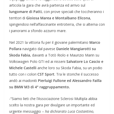
articola la gara che avrà partenza ed arrivo sul
lungomare di Patti,
con prove speciali che toccheranno i
territori di
Gioiosa Marea e Montalbano Elicona
,
spingendosi nell’affascinante entroterra, che si alterna con
i panorami a sfondo azzurro mare.
Nel 2021 la vittoria fu per il giovane palermitano
Marco
Pollara
navigato dal pavese
Daniele Mangiarotti su
Skoda Fabia,
davanti a Totò Riolo e Maurizio Marin su
Volkswagen Polo GTI ed ai nisseni
Salvatore Lo Cascio e
Michele Castelli
anche loro su Skoda Fabia, su un podio
tutto con i colori
CST Sport
. Tra le storiche il successo
andò ai madoniti
Pierluigi Fullone ed Alessandro Failla
su BMW M3 di 4° raggruppamento.
-“Siamo lieti che l’Associazione Sclerosi Multipla abbia
scelto la nostra gara per divulgare un importante ed
urgente messaggio –
ha dichiarato Luca Costantino,