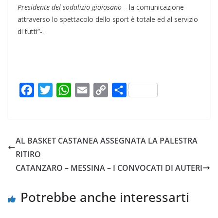
Presidente del sodalizio gioiosano –
la comunicazione
attraverso lo spettacolo dello sport è totale ed al servizio
di tutti”-.
F
T
W
E
C
C
a
w
h
m
o
o
c
i
a
a
p
n
e
t
t
i
y
d
AL BASKET CASTANEA ASSEGNATA LA PALESTRA
b
t
s
l
L
i
RITIRO
o
e
A
i
v
CATANZARO – MESSINA – I CONVOCATI DI AUTERI
o
r
p
n
i
k
p
k
d
Potrebbe anche interessarti
i