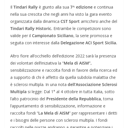
Il
Tindari Rally
è giunto alla sua
7^ edizione
e continua
nella sua crescita che negli anni ha visto la gara evento
organizzata dalla dinamica
CST Sport
arricchirsi anche del
Tindari Rally Historic.
Entrambe le competizioni sono
valide per il
Campionato Siciliano
, la serie promossa e
seguita con interesse dalla
Delegazione ACI Sport Sicilia.
Altro fiore all’occhiello dell’edizione 2022 sarà la presenza
dei volontari dell’iniziativa la “
Mela di AISM”,
sensibilizzazione e raccolta fondi in favore della ricerca ed
a supporto di chi è affetto da quella subdola malattia che
è sclerosi multipla. In una nota
dell’Associazione Sclerosi
Multipla
si legge: Dal 1° al 4 ottobre in tutta Italia, sotto
l’alto patrocinio del
Presidente della Repubblica
, torna
l’appuntamento di sensibilizzazione, informazione e
raccolta fondi “
La Mela di AISM
” per rappresentare i diritti
e i bisogni delle persone con sclerosi multipla. I fondi
raccolti nelle piazze andranno a garantire e potenziare i