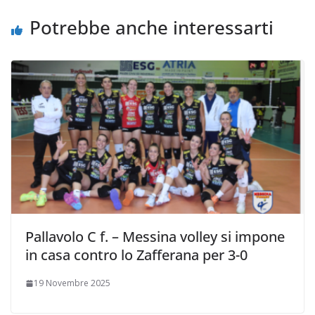
k
p
k
d
Potrebbe anche interessarti
i
Pallavolo C f. – Messina volley si impone
in casa contro lo Zafferana per 3-0
19 Novembre 2025