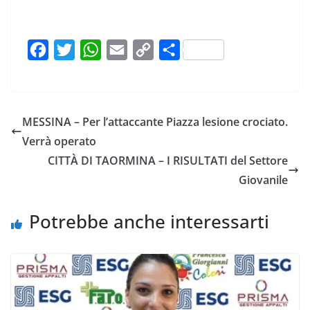
F
T
W
E
C
C
a
w
h
m
o
o
c
i
a
a
p
n
e
t
t
i
y
d
MESSINA – Per l’attaccante Piazza lesione crociato.
b
t
s
l
L
i
Verrà operato
o
e
A
i
v
CITTÀ DI TAORMINA – I RISULTATI del Settore
o
r
p
n
i
Giovanile
k
p
k
d
i
Potrebbe anche interessarti