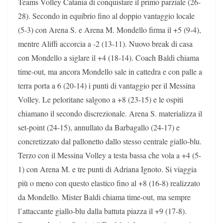
Teams Volley Catania di conquistare il primo parziale (26-
28). Secondo in equibrio fino al doppio vantaggio locale
(5-3) con Arena S. e Arena M. Mondello firma il +5 (9-4),
mentre Aliffi accorcia a -2 (13-11). Nuovo break di casa
con Mondello a siglare il +4 (18-14). Coach Baldi chiama
time-out, ma ancora Mondello sale in cattedra e con palle a
terra porta a 6 (20-14) i punti di vantaggio per il Messina
Volley. Le peloritane salgono a +8 (23-15) e le ospiti
chiamano il secondo discrezionale. Arena S. materializza il
set-point (24-15), annullato da Barbagallo (24-17) e
concretizzato dal pallonetto dallo stesso centrale giallo-blu.
Terzo con il Messina Volley a testa bassa che vola a +4 (5-
1) con Arena M. e tre punti di Adriana Ignoto. Si viaggia
più o meno con questo elastico fino al +8 (16-8) realizzato
da Mondello. Mister Baldi chiama time-out, ma sempre
l’attaccante giallo-blu dalla battuta piazza il +9 (17-8).