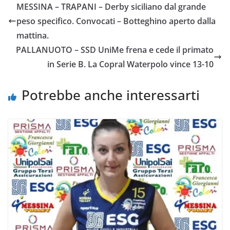
MESSINA – TRAPANI – Derby siciliano dal grande
b
t
s
l
L
i
peso specifico. Convocati – Botteghino aperto dalla
o
e
A
i
v
mattina.
o
r
p
n
i
PALLANUOTO – SSD UniMe frena e cede il primato
k
p
k
d
in Serie B. La Copral Waterpolo vince 13-10
i
Potrebbe anche interessarti