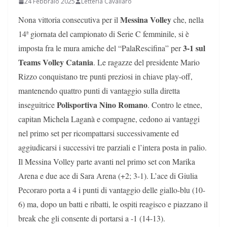
24 Febbraio 2025
Letteria Cavallaro
Messina Volley
Nona vittoria consecutiva per il
che, nella
14ª giornata del campionato di Serie C femminile, si è
3-1 sul
imposta fra le mura amiche del “PalaRescifina” per
Teams Volley Catania
. Le ragazze del presidente Mario
Rizzo conquistano tre punti preziosi in chiave play-off,
mantenendo quattro punti di vantaggio sulla diretta
Polisportiva Nino Romano
inseguitrice
. Contro le etnee,
capitan Michela Laganà e compagne, cedono ai vantaggi
nel primo set per ricompattarsi successivamente ed
aggiudicarsi i successivi tre parziali e l’intera posta in palio.
Il Messina Volley parte avanti nel primo set con Marika
Arena e due ace di Sara Arena (+2; 3-1). L’ace di Giulia
Pecoraro porta a 4 i punti di vantaggio delle giallo-blu (10-
6) ma, dopo un batti e ribatti, le ospiti reagisco e piazzano il
break che gli consente di portarsi a -1 (14-13).