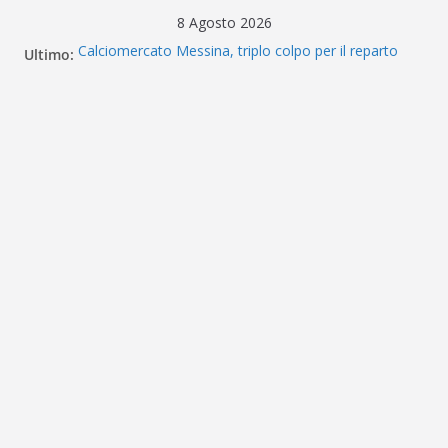
Salta
8 Agosto 2026
al
Ultimo:
Calciomercato Messina, triplo colpo per il reparto
contenuto
arretrato: ecco Guerriero, Passiatore e Coco
SERIE D 2026/27, ecco la composizione del girone I
Eccellenza Sicilia, ufficiale: ecco i gironi 2026/27. Due
ripescate
Messina, parla Bonanno: «Quando chiama questa
piazza non guardi più a nulla. Vogliamo la Serie D»
CALCIOMERCATO – L’ex Messina Tourè è un nuovo
attaccante del Foggia