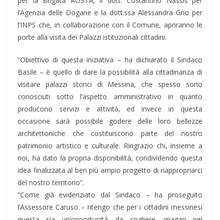
per la Brigata AOSTA, il dott. Costantino Nassis per
l’Agenzia delle Dogane e la dott.ssa Alessandra Grio per
l’INPS che, in collaborazione con il Comune, apriranno le
porte alla visita dei Palazzi istituzionali cittadini.
“Obiettivo di questa iniziativa – ha dichiarato il Sindaco
Basile – è quello di dare la possibilità alla cittadinanza di
visitare palazzi storici di Messina, che spesso sono
conosciuti sotto l’aspetto amministrativo in quanto
producono servizi e attività, ed invece in questa
occasione sarà possibile godere delle loro bellezze
architettoniche che costituiscono parte del nostro
patrimonio artistico e culturale. Ringrazio chi, insieme a
noi, ha dato la propria disponibilità, condividendo questa
idea finalizzata al ben più ampio progetto di riappropriarci
del nostro territorio”.
“Come già evidenziato dal Sindaco – ha proseguito
l’Assessore Caruso – ritengo che per i cittadini messinesi
questa sia un’opportunità da cogliere, magari nel