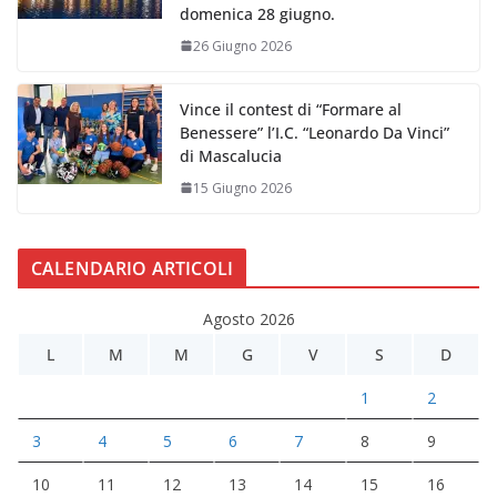
domenica 28 giugno.
26 Giugno 2026
Vince il contest di “Formare al
Benessere” l’I.C. “Leonardo Da Vinci”
di Mascalucia
15 Giugno 2026
CALENDARIO ARTICOLI
Agosto 2026
L
M
M
G
V
S
D
1
2
3
4
5
6
7
8
9
10
11
12
13
14
15
16