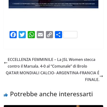
F
T
W
E
C
C
a
w
h
m
o
o
c
i
a
a
p
n
e
t
t
i
y
d
ECCELLENZA FEMMINILE – La JSL Women stecca
b
t
s
l
L
i
contro il Marsala. 4-0 al “Comunale” di Brolo
o
e
A
i
v
QATAR MONDIALI CALCIO- ARGENTINA-FRANCIA É
o
r
p
n
i
FINALE.
k
p
k
d
i
Potrebbe anche interessarti