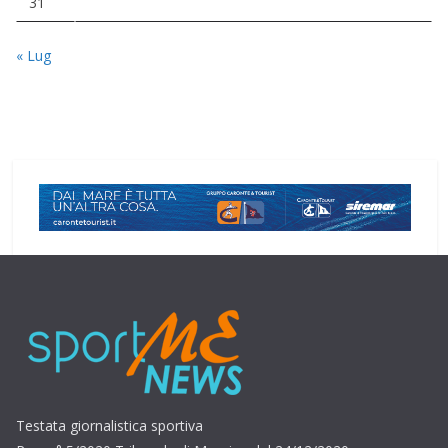
31
« Lug
Testata giornalistica sportiva