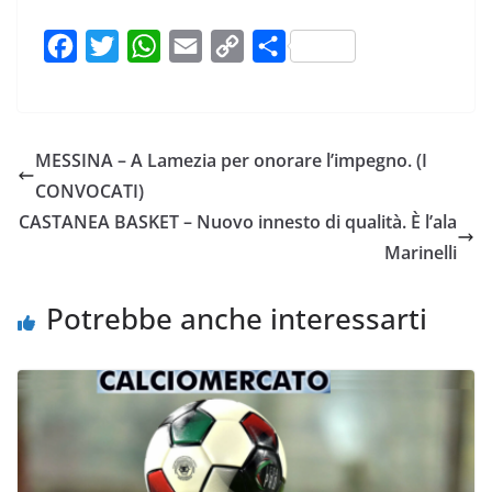
F
T
W
E
C
C
a
w
h
m
o
o
c
i
a
a
p
n
e
t
t
i
y
d
MESSINA – A Lamezia per onorare l’impegno. (I
b
t
s
l
L
i
CONVOCATI)
o
e
A
i
v
CASTANEA BASKET – Nuovo innesto di qualità. È l’ala
o
r
p
n
i
Marinelli
k
p
k
d
i
Potrebbe anche interessarti