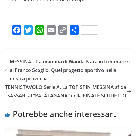
F
T
W
E
C
C
a
w
h
m
o
o
c
i
a
a
p
n
e
t
t
i
y
d
MESSINA – La mamma di Wanda Nara in tribuna ieri
b
t
s
l
L
i
al Franco Scoglio. Quel progetto sportivo nella
o
e
A
i
v
nostra provincia….
o
r
p
n
i
TENNISTAVOLO Serie A. La TOP SPIN MESSINA sfida
k
p
k
d
SASSARI al “PALALAGANÀ” nella FINALE SCUDETTO
i
Potrebbe anche interessarti