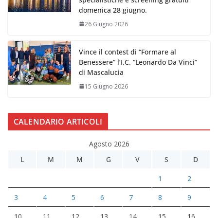
domenica 28 giugno.
26 Giugno 2026
Vince il contest di “Formare al
Benessere” l’I.C. “Leonardo Da Vinci”
di Mascalucia
15 Giugno 2026
CALENDARIO ARTICOLI
Agosto 2026
L
M
M
G
V
S
D
1
2
3
4
5
6
7
8
9
10
11
12
13
14
15
16