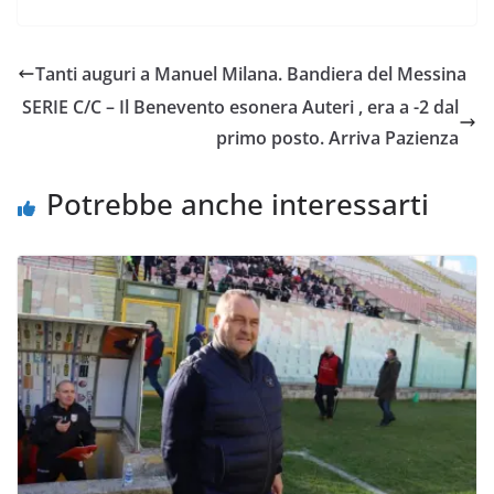
c
i
a
a
p
n
e
t
t
i
y
d
Tanti auguri a Manuel Milana. Bandiera del Messina
b
t
s
l
L
i
SERIE C/C – Il Benevento esonera Auteri , era a -2 dal
o
e
A
i
v
primo posto. Arriva Pazienza
o
r
p
n
i
k
p
k
d
Potrebbe anche interessarti
i