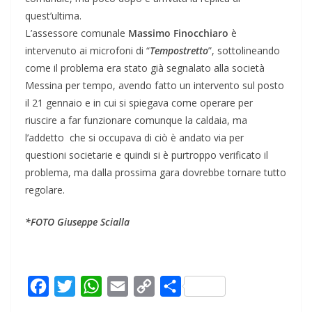
quest’ultima.
L’assessore comunale
Massimo Finocchiaro
è
intervenuto ai microfoni di “
Tempostretto
”, sottolineando
come il problema era stato già segnalato alla società
Messina per tempo, avendo fatto un intervento sul posto
il 21 gennaio e in cui si spiegava come operare per
riuscire a far funzionare comunque la caldaia, ma
l’addetto che si occupava di ciò è andato via per
questioni societarie e quindi si è purtroppo verificato il
problema, ma dalla prossima gara dovrebbe tornare tutto
regolare.
*FOTO Giuseppe Scialla
F
T
W
E
C
C
a
w
h
m
o
o