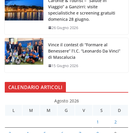
Caronte & Tourist – “Salute in
Viaggio” a Ganzirri: visite
specialistiche e screening gratuiti
domenica 28 giugno.
26 Giugno 2026
Vince il contest di “Formare al
Benessere” l’I.C. “Leonardo Da Vinci”
di Mascalucia
15 Giugno 2026
CALENDARIO ARTICOLI
Agosto 2026
L
M
M
G
V
S
D
1
2