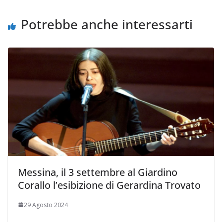
k
p
k
d
i
Potrebbe anche interessarti
Messina, il 3 settembre al Giardino
Corallo l’esibizione di Gerardina Trovato
29 Agosto 2024