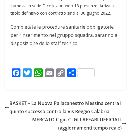
Lamezia in serie D collezionando 13 presenze. Arriva a
titolo definitivo con contratto sino al 30 giugno 2022.
Completate le procedure sanitarie obbligatorie
per l’inserimento nel gruppo squadra, saranno a
disposizione dello staff tecnico.
F
T
W
E
C
C
a
w
h
m
o
o
c
i
a
a
p
n
e
t
t
i
y
d
BASKET – La Nuova Pallacanestro Messina centra il
b
t
s
l
L
i
quinto successo contro la Vis Reggio Calabria
o
e
A
i
v
MERCATO C gir. C- GLI AFFARI UFFICIALI
o
r
p
n
i
(aggiornamenti tempo reale)