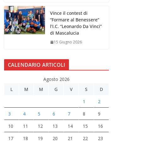
Vince il contest di
“Formare al Benessere”
l’I.C. “Leonardo Da Vinci”
di Mascalucia
15 Giugno 2026
CALENDARIO ARTICOLI
Agosto 2026
L
M
M
G
V
S
D
1
2
3
4
5
6
7
8
9
10
11
12
13
14
15
16
17
18
19
20
21
22
23