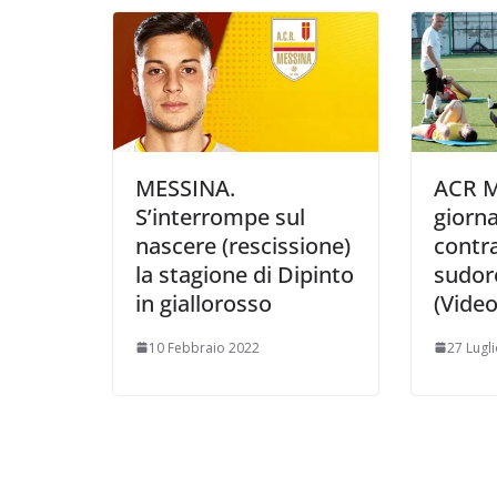
i
MESSINA.
ACR M
S’interrompe sul
giorn
nascere (rescissione)
contr
la stagione di Dipinto
sudore
in giallorosso
(Video
10 Febbraio 2022
27 Lugl