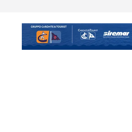
Cascia: si alzano i ritmi tra lavoro
ganigramma “Mondo Messina
uta il terzino Matteo Guerriero
posizione del girone I
ecco i gironi 2026/27. Due