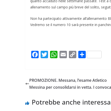
quanto accaduto nelle settimane passate. Test a du
allenamento sul campo più breve del solito, seguito
Non ha partecipato attivamente all’allenamento Bl
Vedremo se il numero 10 sarà presente in panchina
F
T
W
E
C
C
a
w
h
m
o
o
c
i
a
a
p
n
e
t
t
i
y
d
PROMOZIONE. Messana, l’esame Atletico
b
t
s
l
L
i
Messina per consolidarsi in vetta. I convoca
o
e
A
i
v
o
r
p
n
i
Potrebbe anche interessa
k
p
k
d