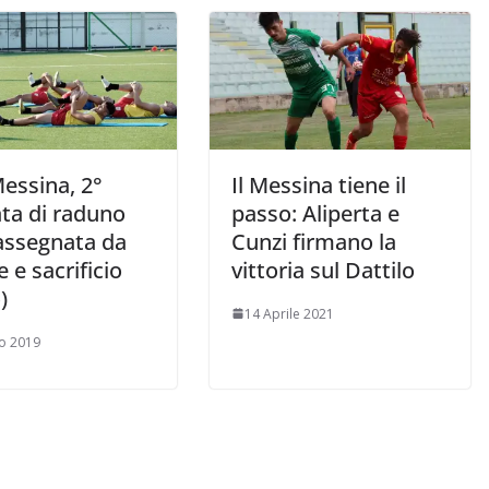
essina, 2°
Il Messina tiene il
ata di raduno
passo: Aliperta e
assegnata da
Cunzi firmano la
 e sacrificio
vittoria sul Dattilo
)
14 Aprile 2021
io 2019