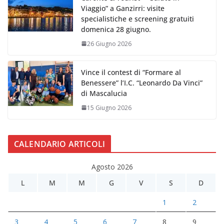
Viaggio” a Ganzirri: visite
specialistiche e screening gratuiti
domenica 28 giugno.
26 Giugno 2026
Vince il contest di “Formare al
Benessere” l’I.C. “Leonardo Da Vinci”
di Mascalucia
15 Giugno 2026
CALENDARIO ARTICOLI
Agosto 2026
L
M
M
G
V
S
D
1
2
3
4
5
6
7
8
9