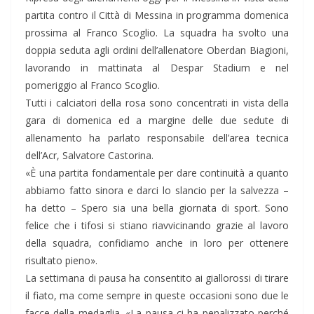
partita contro il Città di Messina in programma domenica
prossima al Franco Scoglio. La squadra ha svolto una
doppia seduta agli ordini dell’allenatore Oberdan Biagioni,
lavorando in mattinata al Despar Stadium e nel
pomeriggio al Franco Scoglio.
Tutti i calciatori della rosa sono concentrati in vista della
gara di domenica ed a margine delle due sedute di
allenamento ha parlato responsabile dell’area tecnica
dell’Acr, Salvatore Castorina.
«È una partita fondamentale per dare continuità a quanto
abbiamo fatto sinora e darci lo slancio per la salvezza –
ha detto – Spero sia una bella giornata di sport. Sono
felice che i tifosi si stiano riavvicinando grazie al lavoro
della squadra, confidiamo anche in loro per ottenere
risultato pieno».
La settimana di pausa ha consentito ai giallorossi di tirare
il fiato, ma come sempre in queste occasioni sono due le
facce della medaglia. «La pausa ci ha penalizzato perché