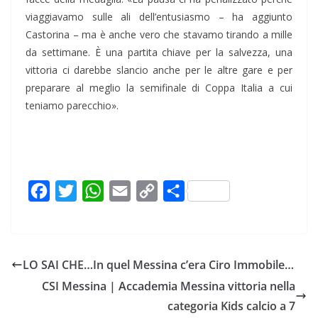
viaggiavamo sulle ali dell’entusiasmo – ha aggiunto
Castorina – ma è anche vero che stavamo tirando a mille
da settimane. È una partita chiave per la salvezza, una
vittoria ci darebbe slancio anche per le altre gare e per
preparare al meglio la semifinale di Coppa Italia a cui
teniamo parecchio».
F
T
W
E
C
C
a
w
h
m
o
o
c
i
a
a
p
n
e
t
t
i
y
d
LO SAI CHE…In quel Messina c’era Ciro Immobile…
b
t
s
l
L
i
CSI Messina | Accademia Messina vittoria nella
o
e
A
i
v
categoria Kids calcio a 7