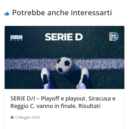
o
r
p
n
i
k
p
k
d
Potrebbe anche interessarti
i
SERIE D/I – Playoff e playout. Siracusa e
Reggio C. vanno in finale. Risultati
12 Maggio 2024