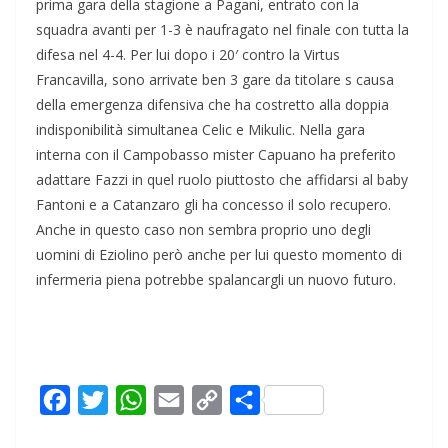
prima gara della stagione a Pagani, entrato con la
squadra avanti per 1-3 è naufragato nel finale con tutta la
difesa nel 4-4. Per lui dopo i 20′ contro la Virtus
Francavilla, sono arrivate ben 3 gare da titolare s causa
della emergenza difensiva che ha costretto alla doppia
indisponibilità simultanea Celic e Mikulic. Nella gara
interna con il Campobasso mister Capuano ha preferito
adattare Fazzi in quel ruolo piuttosto che affidarsi al baby
Fantoni e a Catanzaro gli ha concesso il solo recupero.
Anche in questo caso non sembra proprio uno degli
uomini di Eziolino però anche per lui questo momento di
infermeria piena potrebbe spalancargli un nuovo futuro.
F
T
W
E
C
C
a
w
h
m
o
o