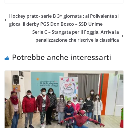
c
i
a
a
p
n
e
t
t
i
y
d
Hockey prato- serie B 3^ giornata : al Polivalente si
b
t
s
l
L
i
gioca il derby PGS Don Bosco – SSD Unime
o
e
A
i
v
Serie C – Stangata per il Foggia. Arriva la
o
r
p
n
i
penalizzazione che riscrive la classifica
k
p
k
d
i
Potrebbe anche interessarti