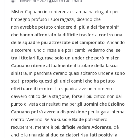
11 Novembre 2021
Marco Laquidara
Mister Capuano in conferenza stampa ha elogiato per
l’impegno profuso i suoi ragazzi, dicendo che
non
avrebbe potuto chiedere di più a dei “bambini”
che hanno affrontato la difficile trasferta contro una
delle squadre più attrezzate del campionato
. Andando
a scorrere l’undici iniziale e poi i cambi vediamo che,
se
tra i titolari figurava solo un under che però mister
Capuano ritiene attualmente il titolare della fascia
sinistra
, in panchina c’erano quasi soltanto under e
sono
stati proprio questi gli unici cambi che ha potuto
effettuare il tecnico.
La squadra vive un momento
davvero critico della stagione, forse il più critico non dal
punto di vista dei risultati ma per
gli uomini che Eziolino
Capuano potrà avere a disposizione
per la gara interna
contro l’Avellino. Se
Vukusic e Balde
potrebbero
recuperare, mentre è più difficile vedere
Adorante
, c’è
anche la rinuncia
ai due calciatori risultati positivi ai