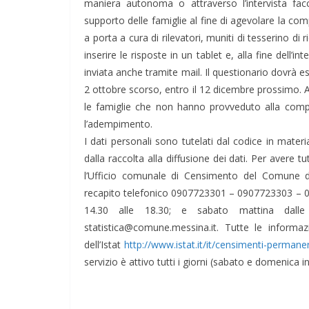
maniera autonoma o attraverso l’intervista fac
supporto delle famiglie al fine di agevolare la comp
a porta a cura di rilevatori, muniti di tesserino d
inserire le risposte in un tablet e, alla fine dell’i
inviata anche tramite mail. Il questionario dovrà es
2 ottobre scorso, entro il 12 dicembre prossimo. 
le famiglie che non hanno provveduto alla compil
l’adempimento.
I dati personali sono tutelati dal codice in materi
dalla raccolta alla diffusione dei dati. Per avere t
l’Ufficio comunale di Censimento del Comune d
recapito telefonico 0907723301 – 0907723303 – 090
14.30 alle 18.30; e sabato mattina dalle 9
statistica@comune.messina.it. Tutte le informaz
dell’Istat
http://www.istat.it/it/censimenti-permane
servizio è attivo tutti i giorni (sabato e domenica i