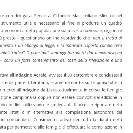
re con delega ai Servizi al Cittadino Massimiliano Minutoli nel
e strumento utile e necessario al fine di produrre un quadro
ocio-economici della popolazione sia a livello nazionale, regionale
più presto il questionario on line ricordando che
“non si tratta di
nsimento è un obbligo di legge, e la mancata risposta comporterà
ministrativa”
.
“I principali vantaggi introdotti dal nuovo disegno
e –
sono un forte contenimento dei costi della rilevazione e una
iva all’
indagine Aerale,
avviata il 30 settembre e conclusasi il
ente parte di territorio, le aree da nord a sud e quasi tutte in
merito all’
indagine da Lista,
attualmente in corso, le famiglie
zione campionaria oppure non essere coinvolti dall’edizione in
io on line utilizzando le credenziali di accesso riportate nella
dente Istat; o in alternativa alla compilazione autonoma del
ficio comunale di Censimento, attivo per tutta la durata della
ta per permettere alle famiglie di effettuare la compilazione in