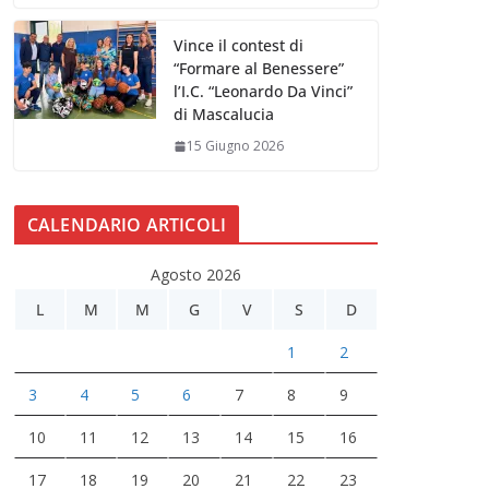
Vince il contest di
“Formare al Benessere”
l’I.C. “Leonardo Da Vinci”
di Mascalucia
15 Giugno 2026
CALENDARIO ARTICOLI
Agosto 2026
L
M
M
G
V
S
D
1
2
3
4
5
6
7
8
9
10
11
12
13
14
15
16
17
18
19
20
21
22
23