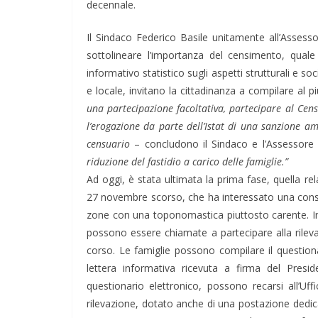
decennale.
Il Sindaco Federico Basile unitamente all’Assesso
sottolineare l’importanza del censimento, qual
informativo statistico sugli aspetti strutturali e s
e locale, invitano la cittadinanza a compilare al 
una partecipazione facoltativa, partecipare al Ce
l’erogazione da parte dell’Istat di una sanzione am
censuario
– concludono il Sindaco e l’Assessor
riduzione del fastidio a carico delle famiglie.”
Ad oggi, è stata ultimata la prima fase, quella relat
27 novembre scorso, che ha interessato una consist
zone con una toponomastica piuttosto carente. In 
possono essere chiamate a partecipare alla rileva
corso. Le famiglie possono compilare il questionar
lettera informativa ricevuta a firma del Presi
questionario elettronico, possono recarsi all’Uf
rilevazione, dotato anche di una postazione dedica