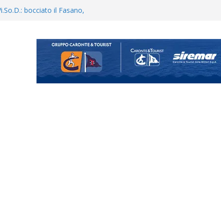
enta il progetto Messina. “La
ochiamo ma non chi siamo”
Vi.So.D.: bocciato il Fasano,
essina e Kamarat restano in
opical Coriano. Speranze al
orrisi non molla: “Pronti a
ganigramma “Mondo Messina
uta il terzino Matteo Guerriero