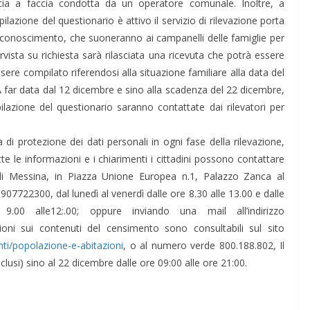
cia a faccia condotta da un operatore comunale. Inoltre, a
ilazione del questionario è attivo il servizio di rilevazione porta
i riconoscimento, che suoneranno ai campanelli delle famiglie per
ntervista su richiesta sarà rilasciata una ricevuta che potrà essere
sere compilato riferendosi alla situazione familiare alla data del
A far data dal 12 dicembre e sino alla scadenza del 22 dicembre,
azione del questionario saranno contattate dai rilevatori per
a di protezione dei dati personali in ogni fase della rilevazione,
utte le informazioni e i chiarimenti i cittadini possono contattare
i Messina, in Piazza Unione Europea n.1, Palazzo Zanca al
7722300, dal lunedì al venerdì dalle ore 8.30 alle 13.00 e dalle
.00 alle12:.00; oppure inviando una mail all’indirizzo
ioni sui contenuti del censimento sono consultabili sul sito
nti/popolazione-e-abitazioni
, o al numero verde 800.188.802, Il
nclusi) sino al 22 dicembre dalle ore 09:00 alle ore 21:00.