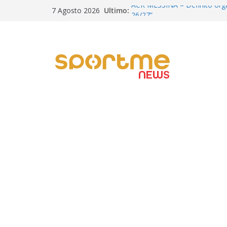
Salta
Ultimo:
ACR MESSINA – Definito or
7 Agosto 2026
al
26/27”
Calciomercato Messina, si val
contenuto
nell’ultima stagione a Treviso
CALCIO | Il patron Davis pres
categoria definisce dove gi
SERIE D – i verdetti della Co.
ufficializzati 6 ripescaggi. M
Eccellenza
Messina, prosegue il ritiro di 
aerobico e palla