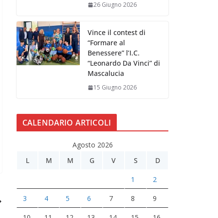
26 Giugno 2026
Vince il contest di
“Formare al
Benessere” l’I.C.
“Leonardo Da Vinci” di
Mascalucia
15 Giugno 2026
CALENDARIO ARTICOLI
Agosto 2026
L
M
M
G
V
S
D
1
2
3
4
5
6
7
8
9
10
11
12
13
14
15
16