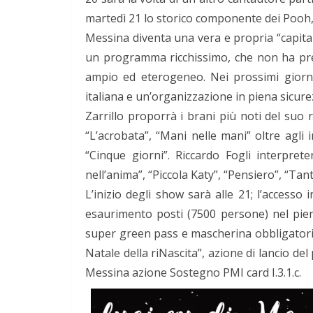
martedì 21 lo storico componente dei Pooh
Messina diventa una vera e propria “capita
un programma ricchissimo, che non ha prece
ampio ed eterogeneo. Nei prossimi giorni
italiana e un’organizzazione in piena sicurez
Zarrillo proporrà i brani più noti del suo 
“L’acrobata”, “Mani nelle mani” oltre agli i
“Cinque giorni”. Riccardo Fogli interpre
nell’anima”, “Piccola Katy”, “Pensiero”, “Tanta
L’inizio degli show sarà alle 21; l’access
esaurimento posti (7500 persone) nel pien
super green pass e mascherina obbligatoria
Natale della riNascita”, azione di lancio d
Messina azione Sostegno PMI card I.3.1.c.