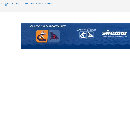
ganigramma “Mondo Messina
uta il terzino Matteo Guerriero
enta il progetto Messina. “La
ochiamo ma non chi siamo”
Vi.So.D.: bocciato il Fasano,
essina e Kamarat restano in
Cascia: si alzano i ritmi tra lavoro