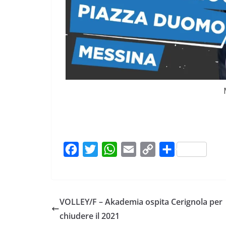
F
T
W
E
C
C
a
w
h
m
o
o
c
i
a
a
p
n
e
t
t
i
y
d
VOLLEY/F – Akademia ospita Cerignola per
b
t
s
l
L
i
chiudere il 2021
o
e
A
i
v